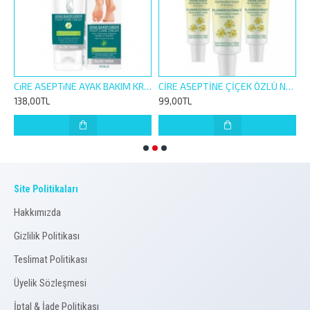
ASEPTİNE EL YÜZ VÜCÜT NEM.KREM BAKIM KREMİ 200ML ZEYTİNYAĞLI
CıRE ASEPTıNE AYAK BAKIM KREMİ 75ML
CİRE ASEPTİNE ÇİÇEK ÖZLÜ NEMLENDİRİCİ TÜP KREM KUTULU 30ML 3 ADET
138,00TL
99,00TL
7
Site Politikaları
Hakkımızda
Gizlilik Politikası
Teslimat Politikası
Üyelik Sözleşmesi
İptal & İade Politikası