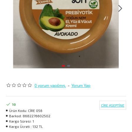
0 yorum yapılmış.
-
Yorum Yap
10
CİRE ASEPTİNE
Ürün Kodu:
CİRE 056
Barkod:
8682276602502
Kargo Süresi:
1
Kargo Ücreti :
132 TL