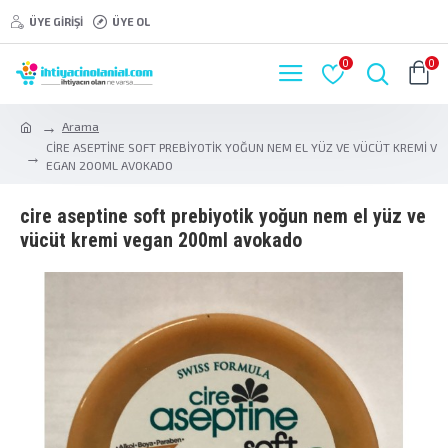
ÜYE GIRIŞI
ÜYE OL
0
0
Arama
CİRE ASEPTİNE SOFT PREBİYOTİK YOĞUN NEM EL YÜZ VE VÜCÜT KREMİ V
EGAN 200ML AVOKADO
ci̇re asepti̇ne soft prebi̇yoti̇k yoğun nem el yüz ve
vücüt kremi̇ vegan 200ml avokado