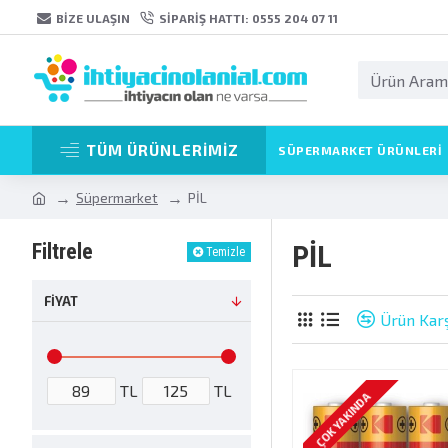
BIZE ULAŞIN
SIPARIŞ HATTI: 0555 204 07 11
TÜM ÜRÜNLERİMİZ
SÜPERMARKET ÜRÜNLERI
Süpermarket
PİL
Filtrele
PİL
Temizle
FIYAT
Ürün Karş
TL
TL
ÇOK YAKINDA