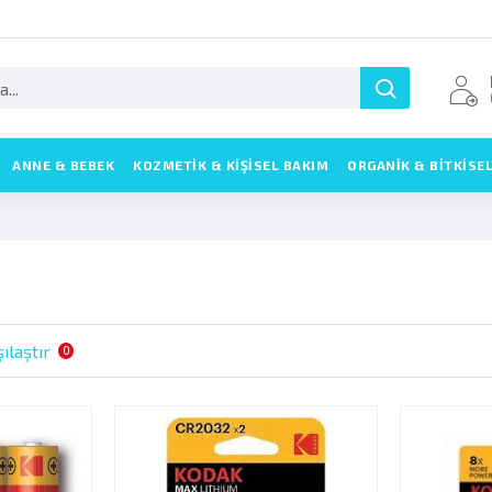
ANNE & BEBEK
KOZMETIK & KIŞISEL BAKIM
ORGANİK & BİTKİSE
ılaştır
0