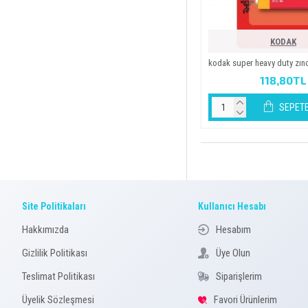
KODAK
kodak super heavy duty zinc pi
118,80TL
SEPETE
Site Politikaları
Kullanıcı Hesabı
Hakkımızda
Hesabım
Gizlilik Politikası
Üye Olun
Teslimat Politikası
Siparişlerim
Üyelik Sözleşmesi
Favori Ürünlerim