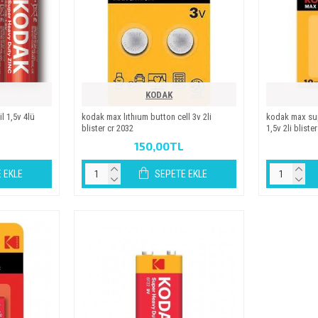
KODAK
l 1,5v 4lü
kodak max lithium button cell 3v 2li̇
kodak max supe
bli̇ster cr 2032
1,5v 2li̇ bli̇ster
150,00TL
 EKLE
SEPETE EKLE