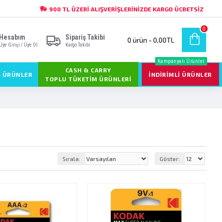
900 TL ÜZERI ALIŞVERIŞLERINIZDE KARGO ÜCRETSIZ
0
Hesabım
Sipariş Takibi
0 ürün - 0,00TL
Üye Girişi / Üye Ol
Kargo Takibi
Kampanyalı Ürünler
CASH & CARRY
L ÜRÜNLER
İNDIRIMLI ÜRÜNLER
TOPLU TÜKETIM ÜRÜNLERI
Sırala:
Göster: