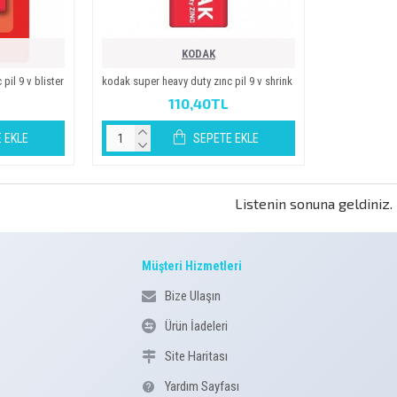
KODAK
̇l 9 v bli̇ster
kodak super heavy duty zinc pi̇l 9 v shri̇nk
110,40TL
 EKLE
SEPETE EKLE
Listenin sonuna geldiniz.
Müşteri Hizmetleri
Bize Ulaşın
Ürün İadeleri
Site Haritası
Yardım Sayfası