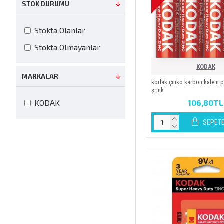
STOK DURUMU
Stokta Olanlar
Stokta Olmayanlar
KODAK
MARKALAR
kodak çi̇nko karbon kalem pi̇
şri̇nk
106,80TL
KODAK
SEPETE