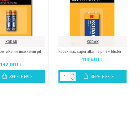
KODAK
KODAK
r alkaline i̇nce kalem pi̇l
kodak max super alkaline pi̇l 9 v bli̇ster
110,40TL
132,00TL
SEPETE EKLE
SEPETE EKLE