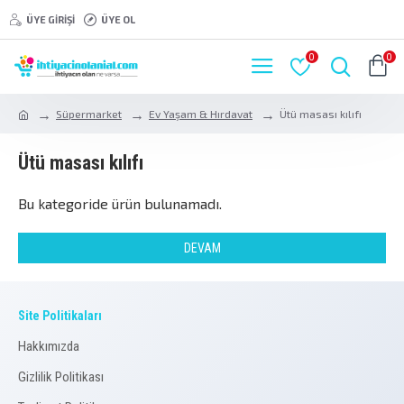
ÜYE GIRIŞI
ÜYE OL
0
0
Süpermarket
Ev Yaşam & Hırdavat
Ütü masası kılıfı
Ütü masası kılıfı
Bu kategoride ürün bulunamadı.
DEVAM
Site Politikaları
Hakkımızda
Gizlilik Politikası