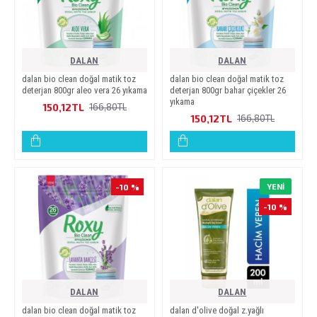
DALAN
DALAN
dalan bi̇o clean doğal mati̇k toz
dalan bi̇o clean doğal mati̇k toz
deterjan 800gr aleo vera 26 yikama
deterjan 800gr bahar çi̇çekler 26
yikama
150,12TL
166,80TL
150,12TL
166,80TL
-10 %
YENI
-10 %
DALAN
DALAN
dalan bi̇o clean doğal mati̇k toz
dalan d'oli̇ve doğal z.yağli