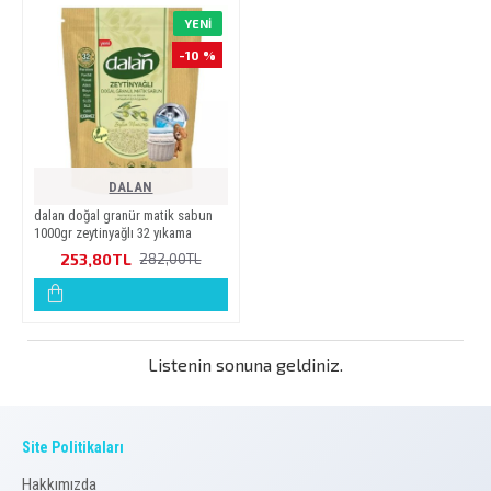
YENI
-10 %
DALAN
dalan doğal granür mati̇k sabun
1000gr zeyti̇nyağli 32 yikama
253,80TL
282,00TL
Listenin sonuna geldiniz.
Site Politikaları
Hakkımızda