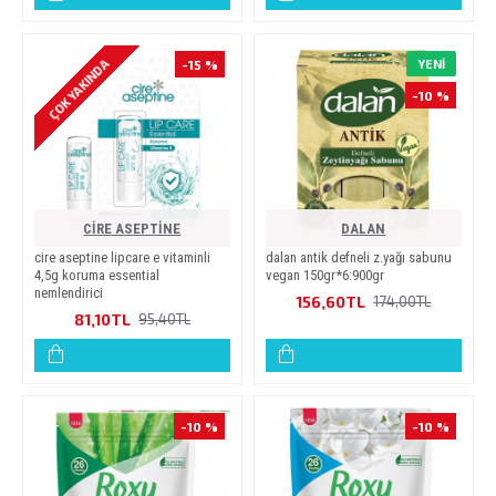
ÇOK YAKINDA
-15 %
YENI
-10 %
CİRE ASEPTİNE
DALAN
ci̇re asepti̇ne li̇pcare e vi̇tami̇nli̇
dalan anti̇k defneli̇ z.yaği sabunu
4,5g koruma essenti̇al
vegan 150gr*6:900gr
nemlendi̇ri̇ci̇
156,60TL
174,00TL
81,10TL
95,40TL
-10 %
-10 %