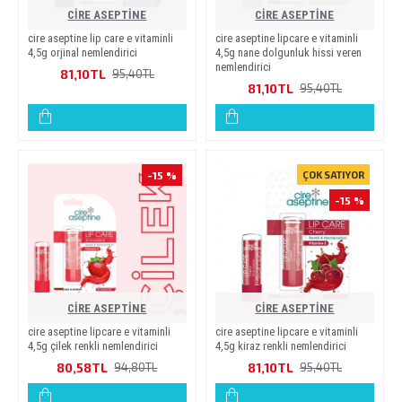
CİRE ASEPTİNE
CİRE ASEPTİNE
ci̇re asepti̇ne li̇p care e vi̇tami̇nli̇
ci̇re asepti̇ne li̇pcare e vi̇tami̇nli̇
4,5g orji̇nal nemlendi̇ri̇ci̇
4,5g nane dolgunluk hi̇ssi̇ veren
nemlendi̇ri̇ci̇
81,10TL
95,40TL
81,10TL
95,40TL
-15 %
ÇOK SATIYOR
-15 %
CİRE ASEPTİNE
CİRE ASEPTİNE
ci̇re asepti̇ne li̇pcare e vi̇tami̇nli̇
ci̇re asepti̇ne li̇pcare e vi̇tami̇nli̇
4,5g çi̇lek renkli̇ nemlendi̇ri̇ci̇
4,5g ki̇raz renkli̇ nemlendi̇ri̇ci̇
80,58TL
81,10TL
94,80TL
95,40TL