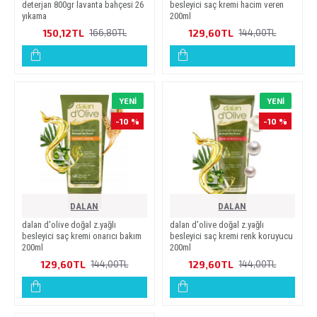
deterjan 800gr lavanta bahçesi̇ 26
besleyi̇ci̇ saç kremi̇ haci̇m veren
yikama
200ml
150,12TL
129,60TL
166,80TL
144,00TL
YENI
YENI
-10 %
-10 %
DALAN
DALAN
dalan d'oli̇ve doğal z.yağli
dalan d'oli̇ve doğal z.yağli
besleyi̇ci̇ saç kremi̇ onarici bakim
besleyi̇ci̇ saç kremi̇ renk koruyucu
200ml
200ml
129,60TL
129,60TL
144,00TL
144,00TL