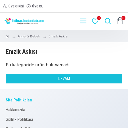
ÜYE GIRIŞI
ÜYE OL
0
0
Anne & Bebek
Emzik Askısı
Emzik Askısı
Bu kategoride ürün bulunamadı.
DEVAM
Site Politikaları
Hakkımızda
Gizlilik Politikası