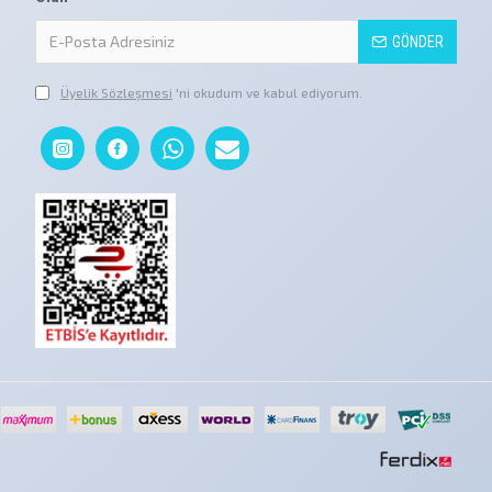
GÖNDER
Üyelik Sözleşmesi
'ni okudum ve kabul ediyorum.