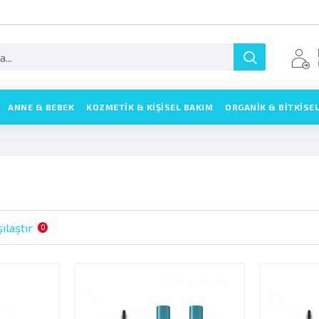
ANNE & BEBEK
KOZMETIK & KIŞISEL BAKIM
ORGANİK & BİTKİSE
ılaştır
0