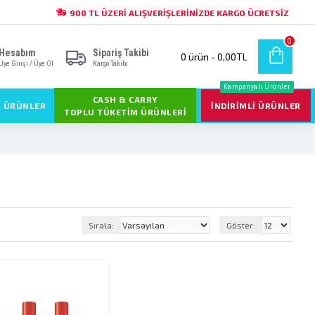
900 TL ÜZERI ALIŞVERIŞLERINIZDE KARGO ÜCRETSIZ
0
Hesabım
Sipariş Takibi
0 ürün - 0,00TL
Üye Girişi / Üye Ol
Kargo Takibi
Kampanyalı Ürünler
CASH & CARRY
L ÜRÜNLER
İNDIRIMLI ÜRÜNLER
TOPLU TÜKETIM ÜRÜNLERI
Sırala:
Göster: