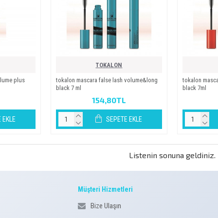
TOKALON
olume plus
tokalon mascara false lash volume&long
tokalon masca
black 7 ml
black 7ml
154,80TL
 EKLE
SEPETE EKLE
Listenin sonuna geldiniz.
Müşteri Hizmetleri
Bize Ulaşın