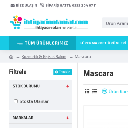
BIZE ULAŞIN
SIPARIŞ HATTI: 0555 204 07 11
TÜM ÜRÜNLERİMİZ
SÜPERMARKET ÜRÜNLERI
Kozmetik & Kişisel Bakım
Mascara
Filtrele
Mascara
Temizle
STOK DURUMU
Ürün Karş
Stokta Olanlar
MARKALAR