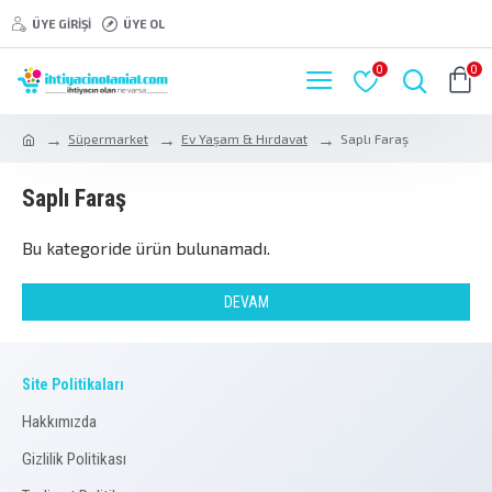
ÜYE GIRIŞI
ÜYE OL
0
0
Süpermarket
Ev Yaşam & Hırdavat
Saplı Faraş
Saplı Faraş
Bu kategoride ürün bulunamadı.
DEVAM
Site Politikaları
Hakkımızda
Gizlilik Politikası