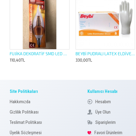
FUJİKA DEKORATİF SMD LED AMPUL E 14 DUY 5 W AMBER SARISI--BEYAZ IŞIK
BEYBİ PUDRALI LATEX ELDİVEN 100 LÜ S SMALL KÜÇÜK BOY
110,40TL
330,00TL
Site Politikaları
Kullanıcı Hesabı
Hakkımızda
Hesabım
Gizlilik Politikası
Üye Olun
Teslimat Politikası
Siparişlerim
Üyelik Sözleşmesi
Favori Ürünlerim