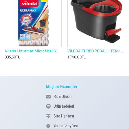
Vileda Ultramat Mikrofiber Yedek Mop
VİLEDA TURBO PEDALLI TEMİZLİK KOVASI (SET DEĞİLDİR)
335,50TL
1.740,00TL
Müşteri Hizmetleri
Bize Ulaşın
Ürün İadeleri
Site Haritası
Yardım Sayfası