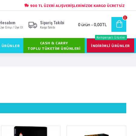
900 TL ÜZERI ALIŞVERIŞLERINIZDE KARGO ÜCRETSIZ
0
Hesabım
Sipariş Takibi
0 ürün - 0,00TL
Üye Girişi / Üye Ol
Kargo Takibi
Kampanyalı Ürünler
CASH & CARRY
L ÜRÜNLER
İNDIRIMLI ÜRÜNLER
TOPLU TÜKETIM ÜRÜNLERI