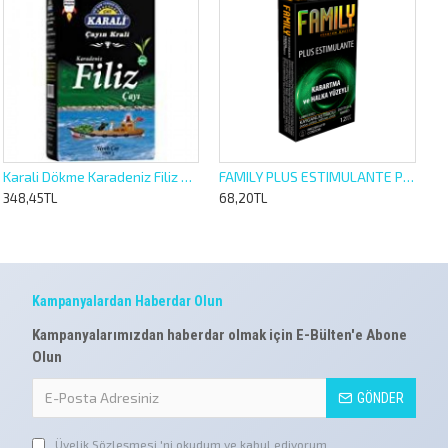
Karali Dökme Karadeniz Filiz Çay 1000gr
FAMILY PLUS ESTIMULANTE PREZERVATİF 12 ADET PK.İÇİ
348,45TL
68,20TL
Kampanyalardan Haberdar Olun
Kampanyalarımızdan haberdar olmak için E-Bülten'e Abone
Olun
GÖNDER
Üyelik Sözleşmesi
'ni okudum ve kabul ediyorum.