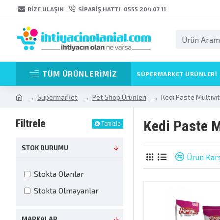
BIZE ULAŞIN
SIPARIŞ HATTI: 0555 204 07 11
TÜM ÜRÜNLERİMİZ
SÜPERMARKET ÜRÜNLERI
Süpermarket
Pet Shop Ürünleri
Kedi Paste Multivi
Filtrele
Kedi Paste M
Temizle
STOK DURUMU
Ürün Karş
Stokta Olanlar
Stokta Olmayanlar
MARKALAR