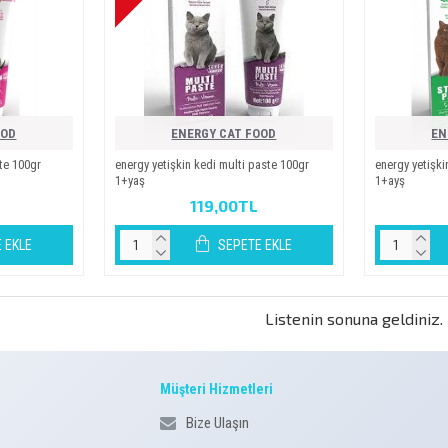
OOD
ENERGY CAT FOOD
EN
ste 100gr
energy yeti̇şki̇n kedi̇ multi̇ paste 100gr
energy yeti̇şki
1+yaş
1+ayş
119,00TL
 EKLE
SEPETE EKLE
Listenin sonuna geldiniz.
Müşteri Hizmetleri
Bize Ulaşın