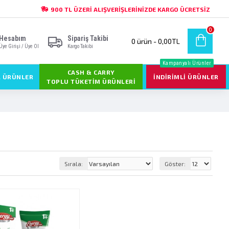
900 TL ÜZERI ALIŞVERIŞLERINIZDE KARGO ÜCRETSIZ
0
Hesabım
Sipariş Takibi
0 ürün - 0,00TL
Üye Girişi / Üye Ol
Kargo Takibi
Kampanyalı Ürünler
CASH & CARRY
L ÜRÜNLER
İNDIRIMLI ÜRÜNLER
TOPLU TÜKETIM ÜRÜNLERI
Sırala:
Göster: