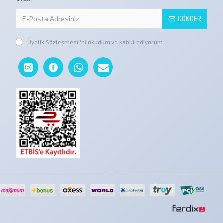
GÖNDER
Üyelik Sözleşmesi
'ni okudum ve kabul ediyorum.