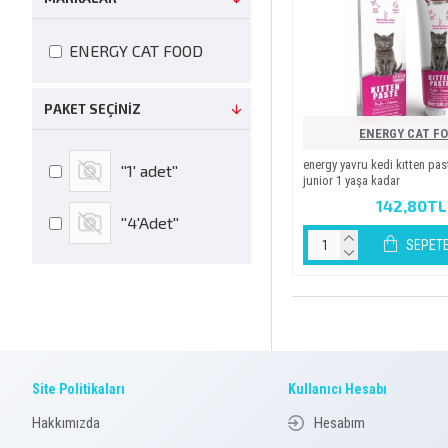
ENERGY CAT FOOD
PAKET SEÇINIZ
ENERGY CAT F
energy yavru kedi̇ kitten pa
''1' adet''
juni̇or 1 yaşa kadar
142,80TL
''4'Adet''
SEPETE
Site Politikaları
Kullanıcı Hesabı
Hakkımızda
Hesabım