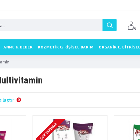
ANNE & BEBEK
KOZMETIK & KIŞISEL BAKIM
ORGANİK & BİTKİSE
tamin
ultivitamin
ılaştır
0
ÇOK YAKINDA