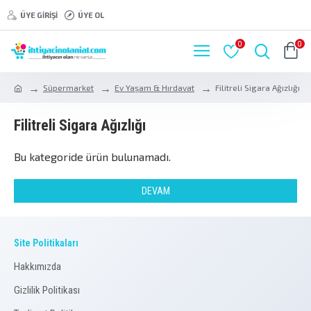
ÜYE GIRIŞI
ÜYE OL
0
0
Süpermarket
Ev Yaşam & Hırdavat
Filitreli Sigara Ağızlığı
Filitreli Sigara Ağızlığı
Bu kategoride ürün bulunamadı.
DEVAM
Site Politikaları
Hakkımızda
Gizlilik Politikası