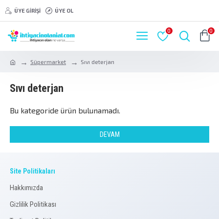
ÜYE GIRIŞI
ÜYE OL
0
0
Süpermarket
Sıvı deterjan
Sıvı deterjan
Bu kategoride ürün bulunamadı.
DEVAM
Site Politikaları
Hakkımızda
Gizlilik Politikası