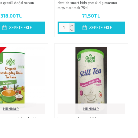
ğan granül doğal sabun
denti̇sh smart ki̇ds çocuk di̇ş macunu
meyve aromali 75ml
318,00TL
71,50TL
SEPETE EKLE
SEPETE EKLE
HÜNNAP
HÜNNAP
mom organi̇k karabuğday
hünnap good mom sti̇ll tea emzi̇ren
rokoli̇ 200gr 6 .aydan
anneler i̇çi̇n 200gr
301,99TL
191,90TL