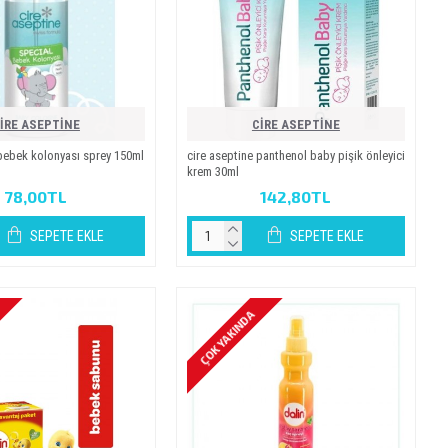
İRE ASEPTİNE
CİRE ASEPTİNE
e bebek kolonyasi sprey 150ml
ci̇re asepti̇ne panthenol baby pi̇şi̇k önleyi̇ci̇
krem 30ml
78,00TL
142,80TL
SEPETE EKLE
SEPETE EKLE
ÇOK YAKINDA