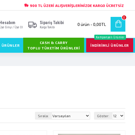
900 TL ÜZERI ALIŞVERIŞLERINIZDE KARGO ÜCRETSIZ
0
Hesabım
Sipariş Takibi
0 ürün - 0,00TL
Üye Girişi / Üye Ol
Kargo Takibi
Kampanyalı Ürünler
CASH & CARRY
L ÜRÜNLER
İNDIRIMLI ÜRÜNLER
TOPLU TÜKETIM ÜRÜNLERI
Sırala:
Göster: