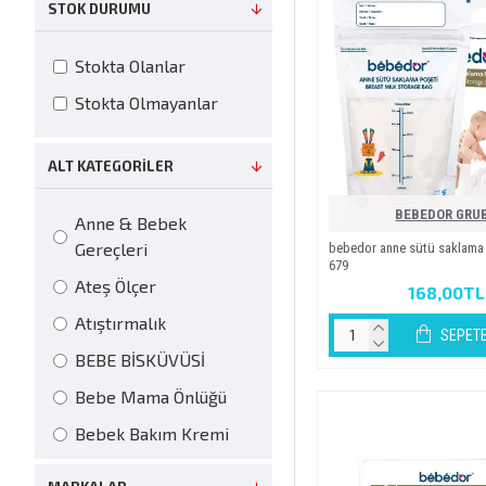
STOK DURUMU
Stokta Olanlar
Stokta Olmayanlar
ALT KATEGORILER
BEBEDOR GRU
Anne & Bebek
Gereçleri
bebedor anne sütü saklama po
679
Ateş Ölçer
168,00TL
Atıştırmalık
SEPETE
BEBE BİSKÜVÜSİ
Bebe Mama Önlüğü
Bebek Bakım Kremi
Bebek Deterjanı Ve