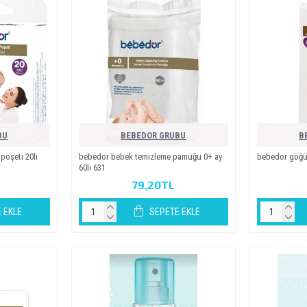
BU
BEBEDOR GRUBU
B
şeti̇ 20li̇
bebedor bebek temi̇zleme pamuğu 0+ ay
bebedor göğüs
60li 631
79,20TL
 EKLE
SEPETE EKLE