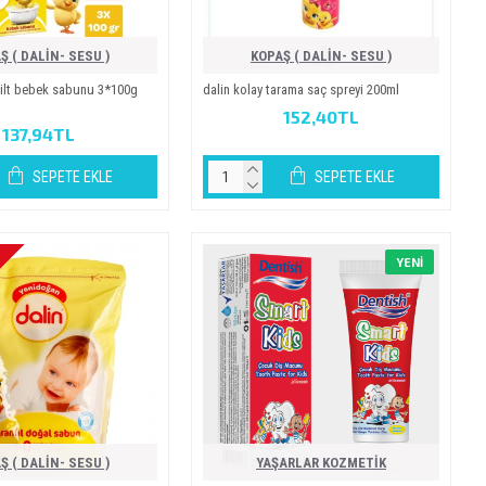
Ş ( DALİN- SESU )
KOPAŞ ( DALİN- SESU )
ci̇lt bebek sabunu 3*100g
dali̇n kolay tarama saç spreyi̇ 200ml
152,40TL
137,94TL
SEPETE EKLE
SEPETE EKLE
YENI
Ş ( DALİN- SESU )
YAŞARLAR KOZMETİK