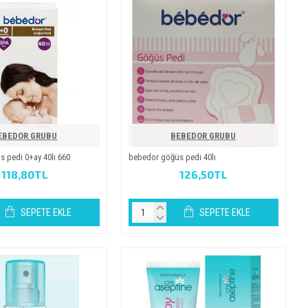
EBEDOR GRUBU
BEBEDOR GRUBU
 pedi̇ 0+ay 40li 660
bebedor göğüs pedi̇ 40li
118,80TL
126,50TL
SEPETE EKLE
SEPETE EKLE