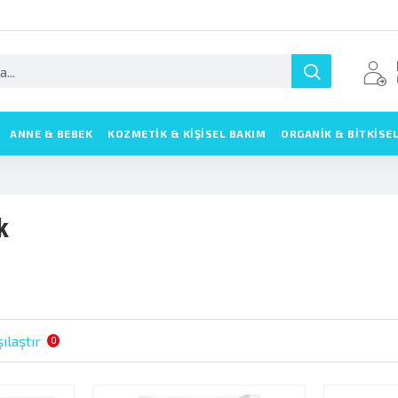
ANNE & BEBEK
KOZMETIK & KIŞISEL BAKIM
ORGANİK & BİTKİSE
k
ılaştır
0