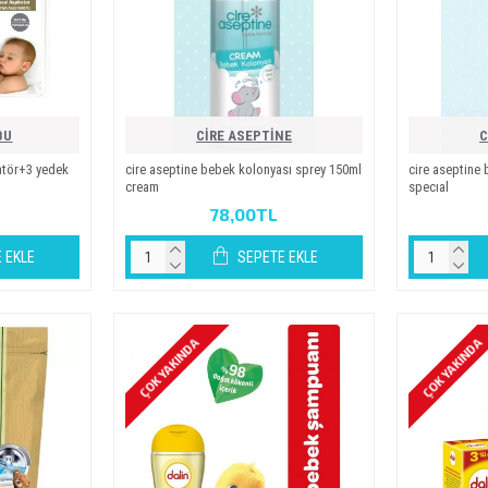
BU
CİRE ASEPTİNE
C
ratör+3 yedek
ci̇re asepti̇ne bebek kolonyasi sprey 150ml
ci̇re asepti̇n
cream
special
78,00TL
 EKLE
SEPETE EKLE
ÇOK YAKINDA
ÇOK YAKINDA