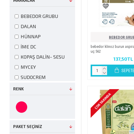
MARKALAR
Yumuşatıcı
Bebek Güneş
BEBEDOR GRUBU
Ürünleri
DALAN
BEBEK SABUNU
HÜNNAP
BEBEDOR GRU
Bebek Şampuanı
İME DC
bebedor kli̇noz burun aspi̇
Bebek Temizleme
uç 562
KOPAŞ DALİN- SESU
Pamuğu
137,50TL
MYCEY
Burun Aspiratörü
SEPETE
SUDOCREM
ÇAY
YAŞARLAR KOZMETİK
Diş Macunu
RENK
ÇOK YAKINDA
HİPP
DOĞAL GRANÜR
MATİK SABUN
CİRE ASEPTİNE
Emzik Saklama
WEE BABY
Kutusu
PAKET SEÇINIZ
KANZ
Gögüs Pedi