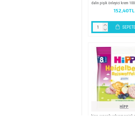
dali̇n pi̇şi̇k önleyi̇ci̇ krem 10
152,40TL
SEPETE
HİPP
hi̇pp organi̇k yabanmersi̇nli̇ p
gofreti̇ 30 gr
95,95TL