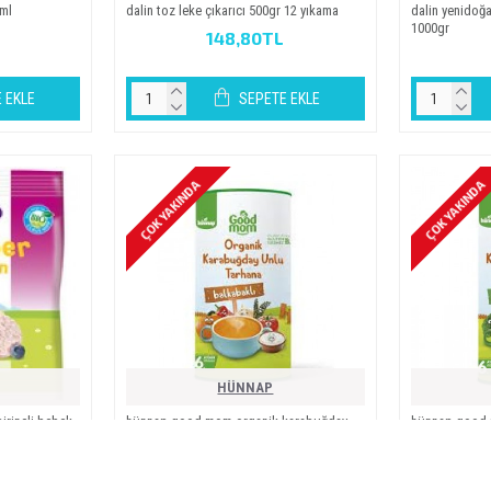
0ml
dali̇n toz leke çikarici 500gr 12 yikama
dali̇n yeni̇do
1000gr
148,80TL
 EKLE
SEPETE EKLE
ÇOK YAKINDA
ÇOK YAKINDA
HÜNNAP
i̇ri̇nçli̇ bebek
hünnap good mom organi̇k karabuğday
hünnap good 
unlu tarhana balkabakli 200gr 6 .aydan
unlu tarhana b
i̇ti̇baren
i̇ti̇baren
191,90TL