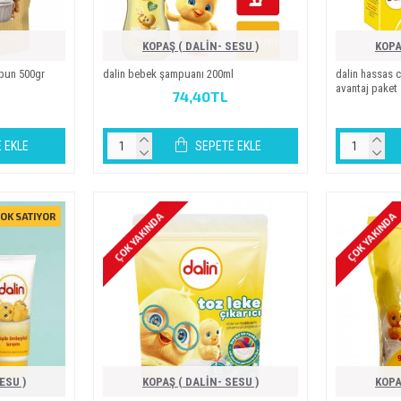
KOPAŞ ( DALİN- SESU )
KOPA
abun 500gr
dali̇n bebek şampuani 200ml
dali̇n hassas 
avantaj paket
74,40TL
 EKLE
SEPETE EKLE
ÇOK YAKINDA
ÇOK YAKINDA
OK SATIYOR
ESU )
KOPAŞ ( DALİN- SESU )
KOPA