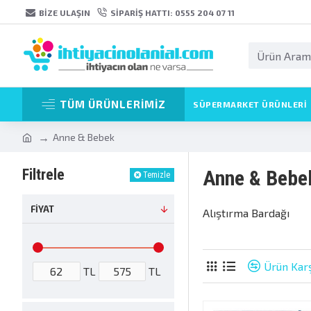
BIZE ULAŞIN
SIPARIŞ HATTI: 0555 204 07 11
TÜM ÜRÜNLERİMİZ
SÜPERMARKET ÜRÜNLERI
Anne & Bebek
Filtrele
Anne & Bebe
Temizle
FIYAT
Alıştırma Bardağı
Ürün Karş
TL
TL