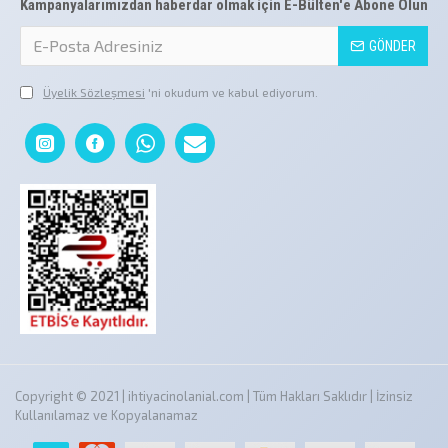
Kampanyalarımızdan haberdar olmak için E-Bülten'e Abone Olun
GÖNDER
Üyelik Sözleşmesi
'ni okudum ve kabul ediyorum.
Copyright © 2021 | ihtiyacinolanial.com | Tüm Hakları Saklıdır | İzinsiz
Kullanılamaz ve Kopyalanamaz