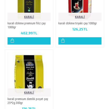
KARALİ
KARALİ
karali dökme premium filiz çay
karali dökme tiryaki çay 1000gr
1000gr
126,25TL
402,99TL
KARALİ
karali̇ premi̇um demli̇k poşet çay
25*2g:300gr
176,75TL