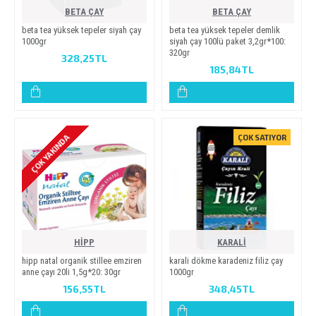
BETA ÇAY
BETA ÇAY
beta tea yüksek tepeler si̇yah çay
beta tea yüksek tepeler demlik
1000gr
siyah çay 100lü paket 3,2gr*100:
320gr
328,25TL
185,84TL
ÇOK YAKINDA
ÇOK SATIYOR
HİPP
KARALİ
hi̇pp natal organi̇k sti̇llee emzi̇ren
karali dökme karadeniz filiz çay
anne çayi 20li̇ 1,5g*20: 30gr
1000gr
156,55TL
348,45TL