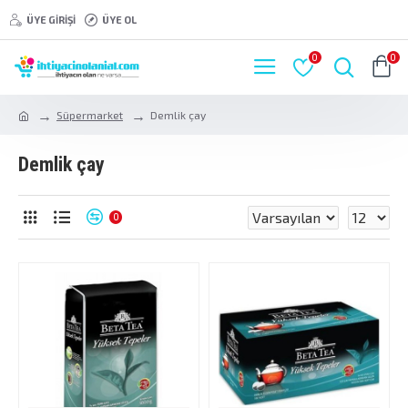
ÜYE GIRIŞI
ÜYE OL
0
0
Süpermarket
Demlik çay
Demlik çay
0