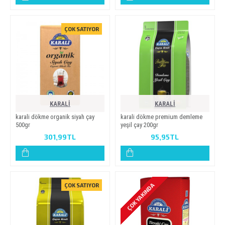
ÇOK SATIYOR
KARALİ
KARALİ
karali dökme organik siyah çay
karali dökme premium demleme
500gr
yeşil çay 200gr
301,99TL
95,95TL
ÇOK YAKINDA
ÇOK SATIYOR