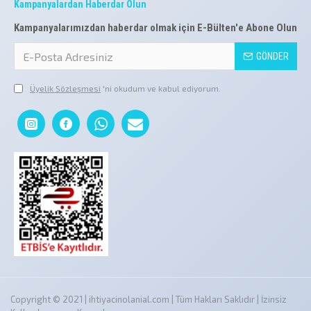
Kampanyalardan Haberdar Olun
Kampanyalarımızdan haberdar olmak için E-Bülten'e Abone Olun
GÖNDER
Üyelik Sözleşmesi
'ni okudum ve kabul ediyorum.
Copyright © 2021 | ihtiyacinolanial.com | Tüm Hakları Saklıdır | İzinsiz