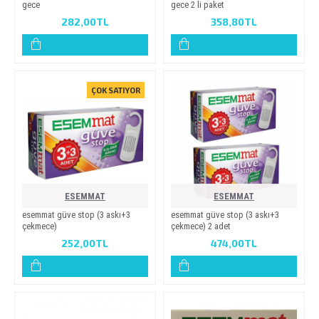
gece
gece 2 li̇ paket
282,00TL
358,80TL
ÇOK SATIYOR
ESEMMAT
ESEMMAT
esemmat güve stop (3 aski+3
esemmat güve stop (3 aski+3
çekmece)
çekmece) 2 adet
252,00TL
474,00TL