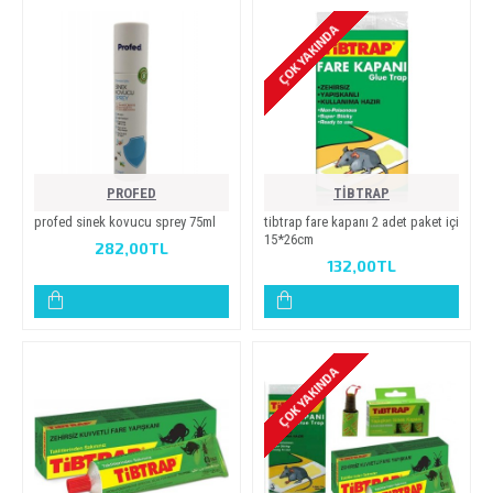
ÇOK YAKINDA
PROFED
TİBTRAP
profed si̇nek kovucu sprey 75ml
ti̇btrap fare kapani 2 adet paket i̇çi̇
15*26cm
282,00TL
132,00TL
ÇOK YAKINDA