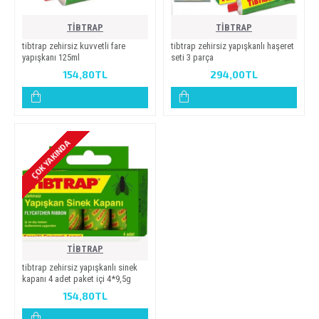
TİBTRAP
TİBTRAP
ti̇btrap zehi̇rsi̇z kuvvetli̇ fare
ti̇btrap zehi̇rsi̇z yapişkanli haşeret
yapişkani 125ml
seti̇ 3 parça
154,80TL
294,00TL
ÇOK YAKINDA
TİBTRAP
ti̇btrap zehi̇rsi̇z yapişkanli si̇nek
kapani 4 adet paket i̇çi̇ 4*9,5g
154,80TL