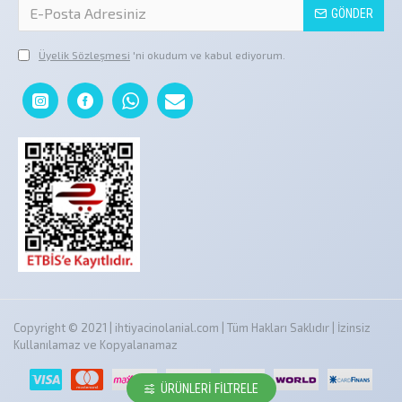
GÖNDER
Üyelik Sözleşmesi
'ni okudum ve kabul ediyorum.
Copyright © 2021 | ihtiyacinolanial.com | Tüm Hakları Saklıdır | İzinsiz
Kullanılamaz ve Kopyalanamaz
ÜRÜNLERI FILTRELE