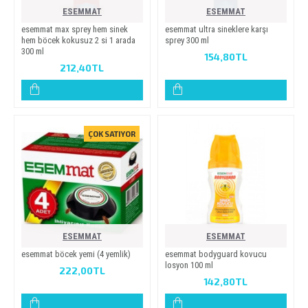
ESEMMAT
ESEMMAT
esemmat max sprey hem si̇nek
esemmat ultra si̇neklere karşi
hem böcek kokusuz 2 si̇ 1 arada
sprey 300 ml
300 ml
154,80TL
212,40TL
ÇOK SATIYOR
ESEMMAT
ESEMMAT
esemmat böcek yemi̇ (4 yemli̇k)
esemmat bodyguard kovucu
losyon 100 ml
222,00TL
142,80TL