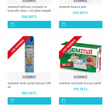
ESEMMAT
ESEMMAT
esemmat kablosuz otomati̇k isi
esemmat karinca yemi̇
kontrollü ci̇haz + 20 tablet hedi̇yeli̇
210,00TL
358,80TL
ÇOK YAKINDA
ÇOK YAKINDA
ESEMMAT
ESEMMAT
esemmat si̇nek sprey kokusuz 300
esemmat si̇vri̇si̇nek kovucu tablet
ml
179,70TL
186,00TL