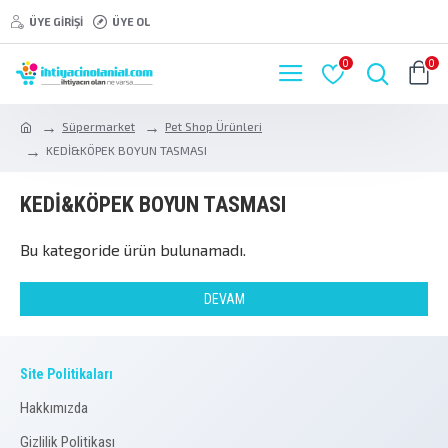
ÜYE GIRIŞI
ÜYE OL
0
0
Süpermarket
Pet Shop Ürünleri
KEDİ&KÖPEK BOYUN TASMASI
KEDİ&KÖPEK BOYUN TASMASI
Bu kategoride ürün bulunamadı.
DEVAM
Site Politikaları
Hakkımızda
Gizlilik Politikası