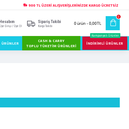
900 TL ÜZERI ALIŞVERIŞLERINIZDE KARGO ÜCRETSIZ
0
Hesabım
Sipariş Takibi
0 ürün - 0,00TL
Üye Girişi / Üye Ol
Kargo Takibi
Kampanyalı Ürünler
CASH & CARRY
L ÜRÜNLER
İNDIRIMLI ÜRÜNLER
TOPLU TÜKETIM ÜRÜNLERI