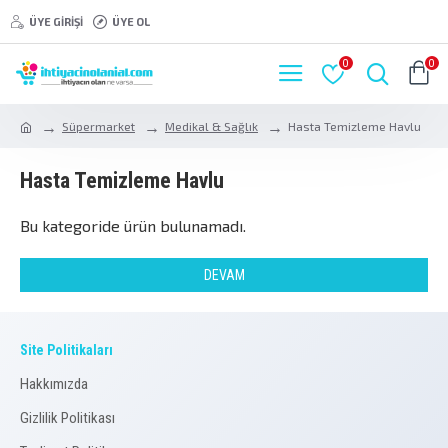
ÜYE GIRIŞI
ÜYE OL
0
0
Süpermarket
Medikal & Sağlık
Hasta Temizleme Havlu
Hasta Temizleme Havlu
Bu kategoride ürün bulunamadı.
DEVAM
Site Politikaları
Hakkımızda
Gizlilik Politikası