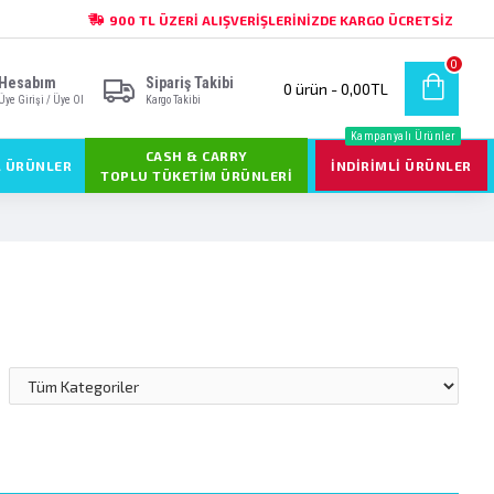
900 TL ÜZERI ALIŞVERIŞLERINIZDE KARGO ÜCRETSIZ
0
Hesabım
Sipariş Takibi
0 ürün - 0,00TL
Üye Girişi / Üye Ol
Kargo Takibi
Kampanyalı Ürünler
CASH & CARRY
L ÜRÜNLER
İNDIRIMLI ÜRÜNLER
TOPLU TÜKETIM ÜRÜNLERI