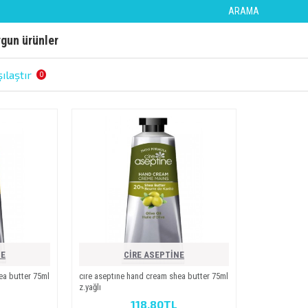
ARAMA
ygun ürünler
ılaştır
0
NE
CİRE ASEPTİNE
ea butter 75ml
cıre aseptıne hand cream shea butter 75ml
z.yağli
118,80TL