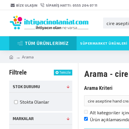
BIZE ULAŞIN
SIPARIŞ HATTI: 0555 204 07 11
TÜM ÜRÜNLERİMİZ
SÜPERMARKET ÜRÜNLERI
Arama
Filtrele
Arama - cire
Temizle
STOK DURUMU
Arama Kriteri
Stokta Olanlar
Alt kategoriler içi
MARKALAR
Ürün açıklamasında