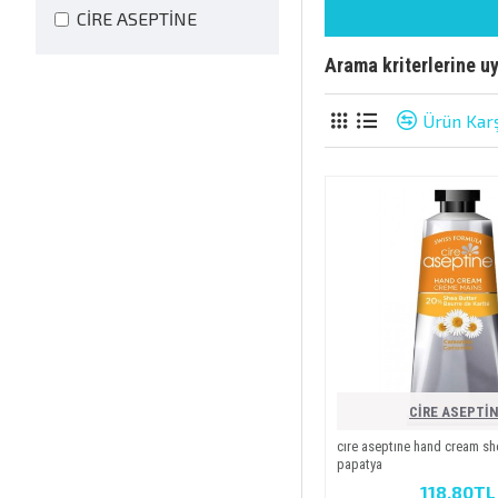
CİRE ASEPTİNE
Arama kriterlerine u
Ürün Karş
CİRE ASEPTİ
cıre aseptıne hand cream sh
papatya
118,80TL