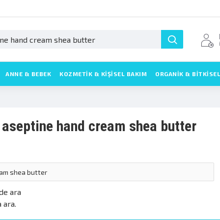
ANNE & BEBEK
KOZMETIK & KIŞISEL BAKIM
ORGANİK & BİTKİSE
 aseptine hand cream shea butter
nde ara
 ara.