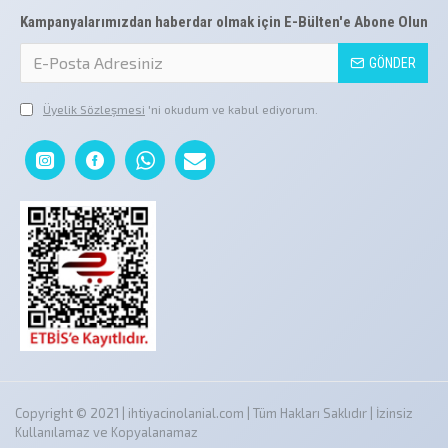
Kampanyalarımızdan haberdar olmak için E-Bülten'e Abone Olun
GÖNDER
Üyelik Sözleşmesi
'ni okudum ve kabul ediyorum.
Copyright © 2021 | ihtiyacinolanial.com | Tüm Hakları Saklıdır | İzinsiz
Kullanılamaz ve Kopyalanamaz