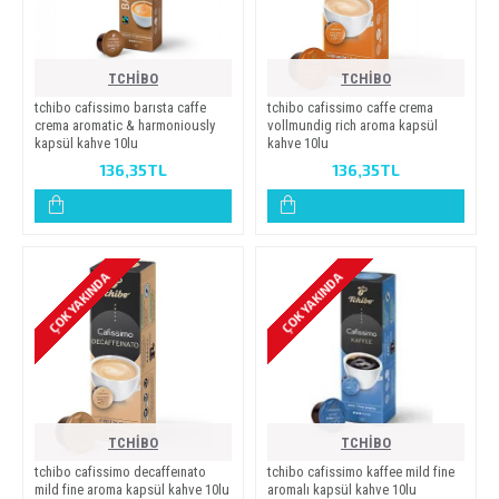
TCHİBO
TCHİBO
tchi̇bo cafi̇ssi̇mo barista caffe
tchi̇bo cafi̇ssi̇mo caffe crema
crema aromati̇c & harmoni̇ously
vollmundi̇g ri̇ch aroma kapsül
kapsül kahve 10lu
kahve 10lu
136,35TL
136,35TL
ÇOK YAKINDA
ÇOK YAKINDA
TCHİBO
TCHİBO
tchi̇bo cafi̇ssi̇mo decaffeinato
tchi̇bo cafi̇ssi̇mo kaffee mi̇ld fi̇ne
mi̇ld fi̇ne aroma kapsül kahve 10lu
aromali kapsül kahve 10lu