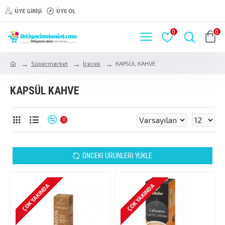
ÜYE GIRIŞI
ÜYE OL
0
0
Süpermarket
İçeçek
KAPSÜL KAHVE
KAPSÜL KAHVE
0
ÖNCEKI ÜRÜNLERI YÜKLE
ÇOK YAKINDA
ÇOK YAKINDA