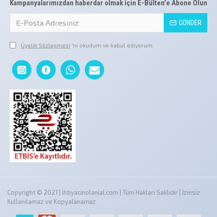
Kampanyalarımızdan haberdar olmak için E-Bülten'e Abone Olun
GÖNDER
Üyelik Sözleşmesi
'ni okudum ve kabul ediyorum.
Copyright © 2021 | ihtiyacinolanial.com | Tüm Hakları Saklıdır | İzinsiz
Kullanılamaz ve Kopyalanamaz