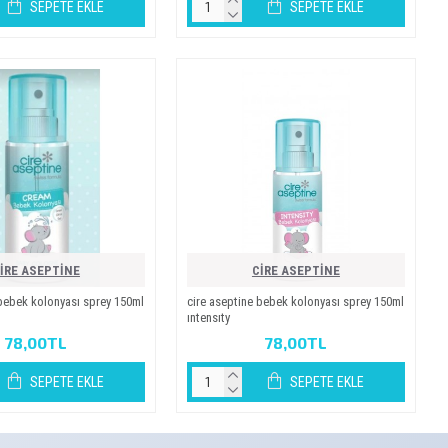
SEPETE EKLE
SEPETE EKLE
İRE ASEPTİNE
CİRE ASEPTİNE
e bebek kolonyasi sprey 150ml
ci̇re asepti̇ne bebek kolonyasi sprey 150ml
intensity
78,00TL
78,00TL
SEPETE EKLE
SEPETE EKLE