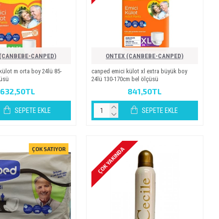
(CANBEBE-CANPED)
ONTEX (CANBEBE-CANPED)
 külot m orta boy 24lü 85-
canped emi̇ci̇ külot xl extra büyük boy
çüsü
24lü 130-170cm bel ölçüsü
632,50TL
841,50TL
SEPETE EKLE
SEPETE EKLE
ÇOK YAKINDA
ÇOK SATIYOR