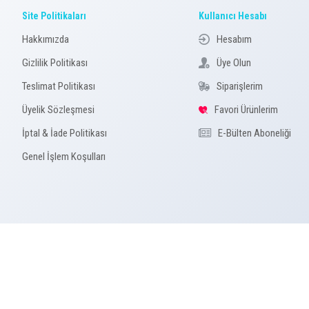
YULAF EZMESİ
Site Politikaları
Kullanıcı Hesabı
TCHİBO
Romance
Kişisel Bakım
Hakkımızda
Hesabım
TEEKANNE
WOMAN
Gizlilik Politikası
Üye Olun
Tottolet
Teslimat Politikası
Siparişlerim
Vİ-VET
Üyelik Sözleşmesi
Favori Ürünlerim
VİORAPLAST
İptal & İade Politikası
E-Bülten Aboneliği
YAŞARLAR KOZMETİK
Genel İşlem Koşulları
VİLEDA
BANAT
HİPP
FUJİKA
CİRE ASEPTİNE
TİTİZ
POLİKUR - ZANİX