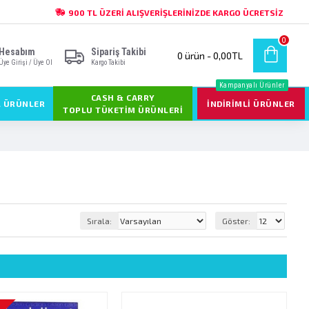
900 TL ÜZERI ALIŞVERIŞLERINIZDE KARGO ÜCRETSIZ
0
Hesabım
Sipariş Takibi
0 ürün - 0,00TL
Üye Girişi / Üye Ol
Kargo Takibi
Kampanyalı Ürünler
CASH & CARRY
L ÜRÜNLER
İNDIRIMLI ÜRÜNLER
TOPLU TÜKETIM ÜRÜNLERI
Sırala:
Göster: