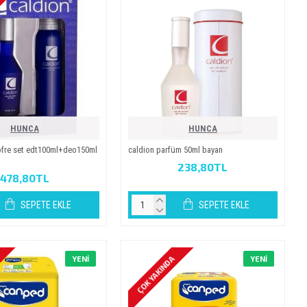
HUNCA
HUNCA
 kofre set edt100ml+deo150ml
caldi̇on parfüm 50ml bayan
238,80TL
478,80TL
SEPETE EKLE
SEPETE EKLE
ÇOK YAKINDA
YENI
YENI