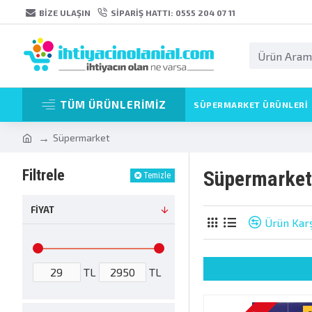
BIZE ULAŞIN
SIPARIŞ HATTI: 0555 204 07 11
TÜM ÜRÜNLERİMİZ
SÜPERMARKET ÜRÜNLERI
Süpermarket
Filtrele
Süpermarket
Temizle
FIYAT
Ürün Karş
TL
TL