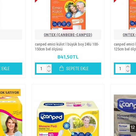
ONTEX (CANBEBE-CANPED)
ONTEX 
canped emi̇ci̇ külot l büyük boy 24lü 100-
canped emi̇ci̇
150cm bel ölçüsü
125cm bel öl
841,50TL
 EKLE
SEPETE EKLE
OK SATIYOR