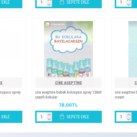
 EKLE
SEPETE EKLE
NE
CİRE ASEPTİNE
C
oruyucu sprey
ci̇re asepti̇ne bebek kolonyasi sprey 150ml
ci̇re asepti̇n
çeşi̇tli̇ kokular
cream
78,00TL
 EKLE
SEPETE EKLE