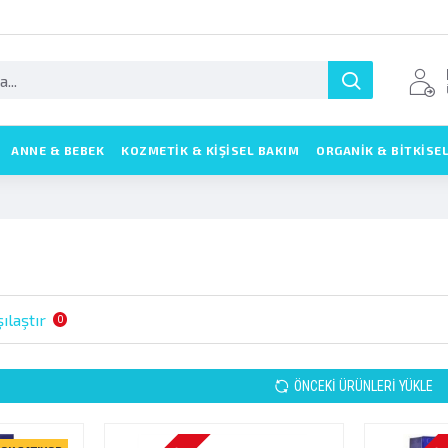
ANNE & BEBEK
KOZMETIK & KIŞISEL BAKIM
ORGANİK & BİTKİSE
ılaştır
0
ÖNCEKI ÜRÜNLERI YÜKLE