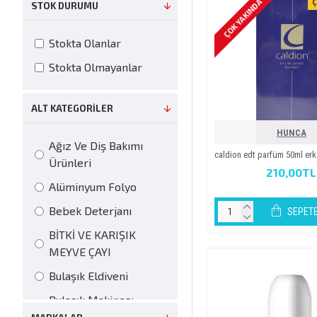
ÇOK YAKINDA
Ç
STOK DURUMU
Stokta Olanlar
Stokta Olmayanlar
ALT KATEGORILER
HUNCA
Ağız Ve Diş Bakımı
caldi̇on edt parfüm 50ml er
Ürünleri
210,00TL
Alüminyum Folyo
Bebek Deterjanı
SEPETE
BİTKİ VE KARIŞIK
MEYVE ÇAYI
Bulaşık Eldiveni
Bulaşık Makinesı
Deterjanı