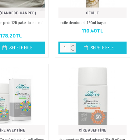
(CANBEBE-CANPED)
CECİLE
edi̇ 12li̇ paket i̇çi̇ normal
ceci̇le deodorant 150ml bayan
110,40TL
178,20TL
SEPETE EKLE
SEPETE EKLE
İRE ASEPTİNE
CİRE ASEPTİNE
50+spf mi̇neral fi̇ltreli̇ güneş
ci̇re asepti̇ne 50+spf mi̇neral fi̇ltreli̇ güneş