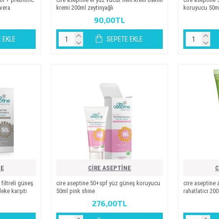
 vera
kremi̇ 200ml zeyti̇nyağli
koruyucu 50ml 
90,00TL
 EKLE
SEPETE EKLE
NE
CİRE ASEPTİNE
C
fi̇ltreli̇ güneş
ci̇re asepti̇ne 50+spf yüz güneş koruyucu
cire aseptine 
eke karşiti
50ml pi̇nk shi̇ne
rahatlatıcı 200
L
276,00TL