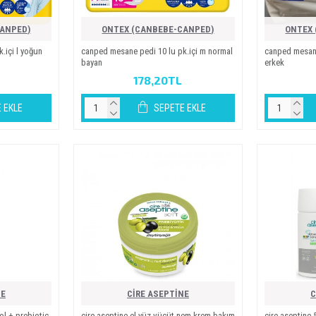
CANPED)
ONTEX (CANBEBE-CANPED)
ONTEX 
i̇çi̇ l yoğun
canped mesane pedi̇ 10 lu pk.i̇çi̇ m normal
canped mesane p
bayan
erkek
178,20TL
 EKLE
SEPETE EKLE
NE
CİRE ASEPTİNE
C
ol + prebiotic
ci̇re asepti̇ne el yüz vücüt nem.krem bakim
ci̇re asepti̇ne 