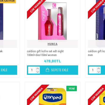
ÇOK YAKINDA
ÇOK YAKINDA
OK SATIYOR
HUNCA
kek
caldi̇on gift kofre set edt ni̇ght
caldi̇on gift
100ml+deo150ml women
men
478,80TL
 EKLE
SEPETE EKLE
ÇOK YAKINDA
ÇOK YAKINDA
YENI