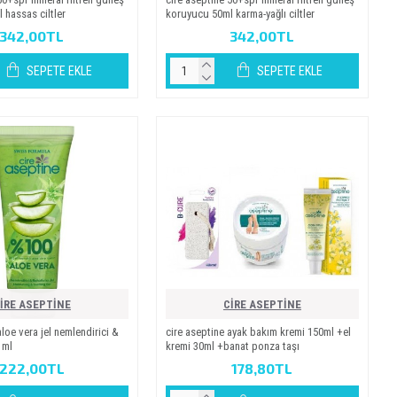
hassas ci̇ltler
koruyucu 50ml karma-yağli ci̇ltler
342,00TL
342,00TL
SEPETE EKLE
SEPETE EKLE
İRE ASEPTİNE
CİRE ASEPTİNE
aloe vera jel nemlendirici &
cire aseptine ayak bakım kremi 150ml +el
 ml
kremi 30ml +banat ponza taşı
222,00TL
178,80TL