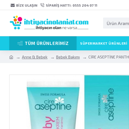
BIZE ULAŞIN
SIPARIŞ HATTI: 0555 204 07 11
TÜM ÜRÜNLERİMİZ
SÜPERMARKET ÜRÜNLERI
Anne & Bebek
Bebek Bakımı
CİRE ASEPTİNE PANTH