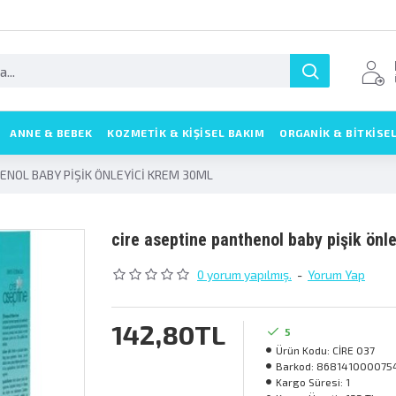
ANNE & BEBEK
KOZMETIK & KIŞISEL BAKIM
ORGANİK & BİTKİSE
ENOL BABY PİŞİK ÖNLEYİCİ KREM 30ML
ci̇re asepti̇ne panthenol baby pi̇şi̇k önl
0 yorum yapılmış.
-
Yorum Yap
142,80TL
5
Ürün Kodu:
CİRE 037
Barkod:
868141000075
Kargo Süresi:
1