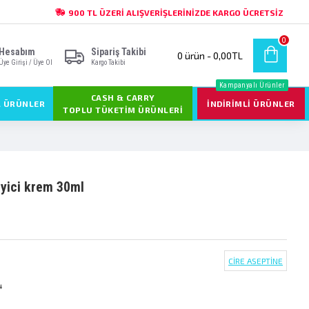
900 TL ÜZERI ALIŞVERIŞLERINIZDE KARGO ÜCRETSIZ
0
Hesabım
Sipariş Takibi
0 ürün - 0,00TL
Üye Girişi / Üye Ol
Kargo Takibi
Kampanyalı Ürünler
CASH & CARRY
L ÜRÜNLER
İNDIRIMLI ÜRÜNLER
TOPLU TÜKETIM ÜRÜNLERI
eyi̇ci̇ krem 30ml
CİRE ASEPTİNE
4