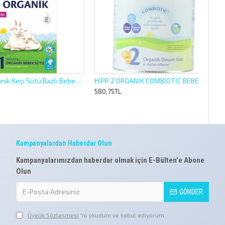
Hipp 1 Organik Keçi Sütü Bazlı Bebek Sütü 400gr
HİPP 2 ORGANİK COMBİOTİC BEBEK DEVAM SÜTÜ 350GR
580,75TL
Kampanyalardan Haberdar Olun
Kampanyalarımızdan haberdar olmak için E-Bülten'e Abone
Olun
GÖNDER
Üyelik Sözleşmesi
'ni okudum ve kabul ediyorum.