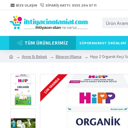
BIZE ULAŞIN
SIPARIŞ HATTI: 0555 204 07 11
TÜM ÜRÜNLERİMİZ
SÜPERMARKET ÜRÜNLERI
Anne & Bebek
Biberon Mama
Hipp 2 Organik Keçi 
ÇOK YAKINDA