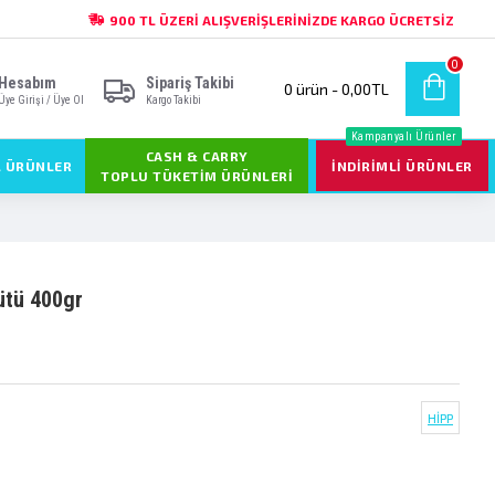
900 TL ÜZERI ALIŞVERIŞLERINIZDE KARGO ÜCRETSIZ
0
Hesabım
Sipariş Takibi
0 ürün - 0,00TL
Üye Girişi / Üye Ol
Kargo Takibi
Kampanyalı Ürünler
CASH & CARRY
L ÜRÜNLER
İNDIRIMLI ÜRÜNLER
TOPLU TÜKETIM ÜRÜNLERI
ütü 400gr
HİPP