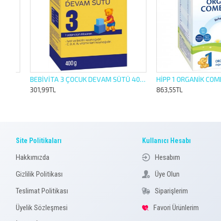
BEBİVİTA 3 ÇOCUK DEVAM SÜTÜ 400 GR
301,99TL
863,55TL
Site Politikaları
Kullanıcı Hesabı
Hakkımızda
Hesabım
Gizlilik Politikası
Üye Olun
Teslimat Politikası
Siparişlerim
Üyelik Sözleşmesi
Favori Ürünlerim