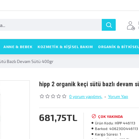
ANNE & BEBEK
KOZMETIK & KIŞISEL BAKIM
ORGANİK & BİTKİSE
Sütü Bazlı Devam Sütü 400gr
hipp 2 organik keçi sütü bazlı devam s
0 yorum yapılmış.
-
Yorum Yap
681,75TL
ÇOK YAKINDA
Ürün Kodu:
HİPP 446113
Barkod:
4062300446113
Kargo Süresi:
1