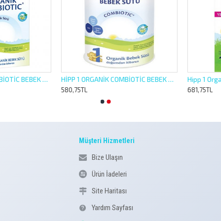
HİPP 1 ORGANİK COMBİOTİC BEBEK SÜTÜ 600 GR
HİPP 1 ORGANİK COMBİOTİC BEBEK SÜTÜ 350GR
580,75TL
681,75TL
Müşteri Hizmetleri
Bize Ulaşın
Ürün İadeleri
Site Haritası
Yardım Sayfası