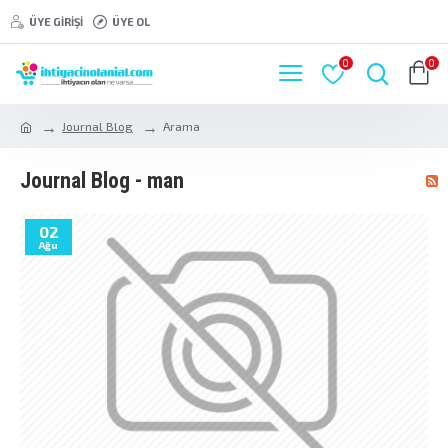
ÜYE GIRIŞI
ÜYE OL
0
0
Journal Blog
Arama
Journal Blog - man
02
Ağu