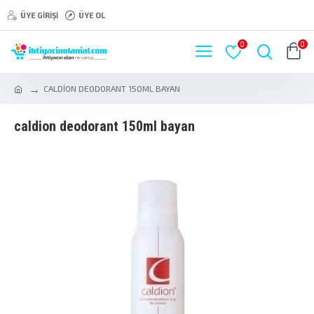
ÜYE GIRIŞI
ÜYE OL
0
0
CALDİON DEODORANT 150ML BAYAN
caldi̇on deodorant 150ml bayan