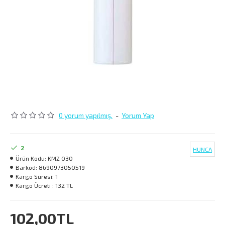
0 yorum yapılmış.
-
Yorum Yap
2
HUNCA
Ürün Kodu:
KMZ 030
Barkod:
8690973050519
Kargo Süresi:
1
Kargo Ücreti :
132 TL
102,00TL