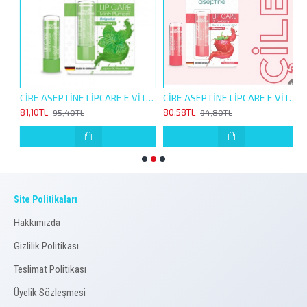
İNE LİP CARE E VİTAMİNLİ 4,5G ORJİNAL NEMLENDİRİCİ
CİRE ASEPTİNE LİPCARE E VİTAMİNLİ 4,5G NANE DOLGUNLUK HİSSİ VEREN NEMLENDİRİCİ
CİRE ASEPTİNE LİPCARE E VİTAMİNLİ 4,5G ÇİLEK RENKLİ NEMLENDİRİCİ
81,10TL
80,58TL
8
95,40TL
94,80TL
Site Politikaları
Hakkımızda
Gizlilik Politikası
Teslimat Politikası
Üyelik Sözleşmesi