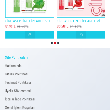
İNE LİP CARE E VİTAMİNLİ 4,5G ORJİNAL NEMLENDİRİCİ
CİRE ASEPTİNE LİPCARE E VİTAMİNLİ 4,5G NANE DOLGUNLUK HİSSİ VEREN NEMLENDİRİCİ
CİRE ASEPTİNE LİPCARE E VİTAMİNLİ 4,5G ÇİLEK RENKLİ NEMLENDİRİCİ
81,10TL
80,58TL
8
95,40TL
94,80TL
Site Politikaları
Hakkımızda
Gizlilik Politikası
Teslimat Politikası
Üyelik Sözleşmesi
İptal & İade Politikası
Genel İşlem Koşulları