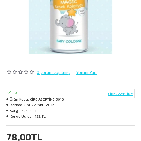
0 yorum yapılmış.
-
Yorum Yap
10
CİRE ASEPTİNE
Ürün Kodu:
CİRE ASEPTİNE 5916
Barkod:
86822766059116
Kargo Süresi:
1
Kargo Ücreti :
132 TL
78,00TL