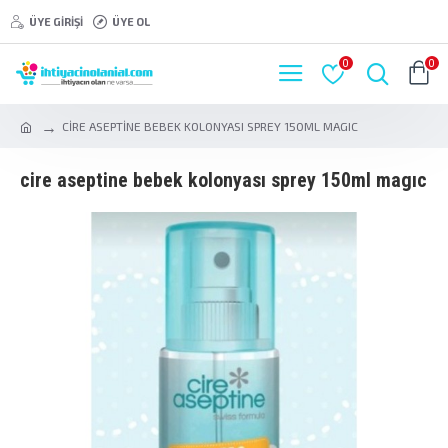
ÜYE GIRIŞI
ÜYE OL
0
0
CİRE ASEPTİNE BEBEK KOLONYASI SPREY 150ML MAGIC
ci̇re asepti̇ne bebek kolonyasi sprey 150ml magic