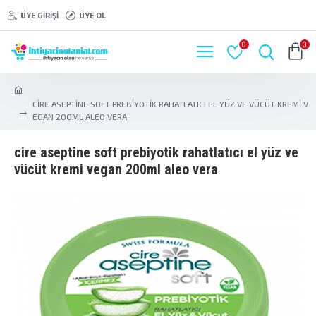
ÜYE GIRIŞI
ÜYE OL
0
0
CİRE ASEPTİNE SOFT PREBİYOTİK RAHATLATICI EL YÜZ VE VÜCÜT KREMİ V
EGAN 200ML ALEO VERA
ci̇re asepti̇ne soft prebi̇yoti̇k rahatlatici el yüz ve
vücüt kremi̇ vegan 200ml aleo vera