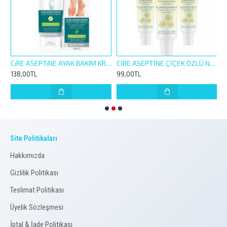
ASEPTİNE EL YÜZ VÜCÜT NEM.KREM BAKIM KREMİ 200ML ZEYTİNYAĞLI
CıRE ASEPTıNE AYAK BAKIM KREMİ 75ML
CİRE ASEPTİNE ÇİÇEK ÖZLÜ NEMLENDİRİCİ TÜP KREM KUTULU 30ML 3 ADET
138,00TL
99,00TL
7
Site Politikaları
Hakkımızda
Gizlilik Politikası
Teslimat Politikası
Üyelik Sözleşmesi
İptal & İade Politikası