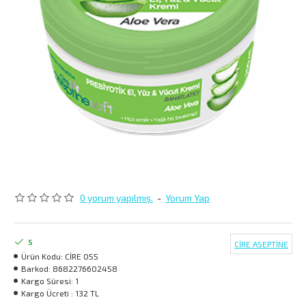
0 yorum yapılmış.
-
Yorum Yap
5
CİRE ASEPTİNE
Ürün Kodu:
CİRE 055
Barkod:
8682276602458
Kargo Süresi:
1
Kargo Ücreti :
132 TL