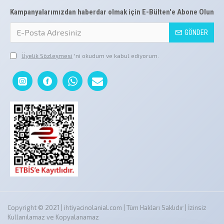
Kampanyalarımızdan haberdar olmak için E-Bülten'e Abone Olun
GÖNDER
Üyelik Sözleşmesi
'ni okudum ve kabul ediyorum.
Copyright © 2021 | ihtiyacinolanial.com | Tüm Hakları Saklıdır | İzinsiz
Kullanılamaz ve Kopyalanamaz