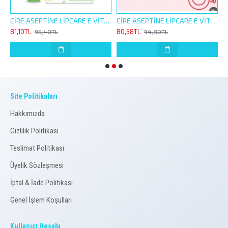
İNE LİP CARE E VİTAMİNLİ 4,5G ORJİNAL NEMLENDİRİCİ
CİRE ASEPTİNE LİPCARE E VİTAMİNLİ 4,5G NANE DOLGUNLUK HİSSİ VEREN NEMLENDİRİCİ
CİRE ASEPTİNE LİPCARE E VİTAMİNLİ 4,5G ÇİLEK RENKLİ NEMLENDİRİCİ
81,10TL
80,58TL
8
95,40TL
94,80TL
Site Politikaları
Hakkımızda
Gizlilik Politikası
Teslimat Politikası
Üyelik Sözleşmesi
İptal & İade Politikası
Genel İşlem Koşulları
Kullanıcı Hesabı