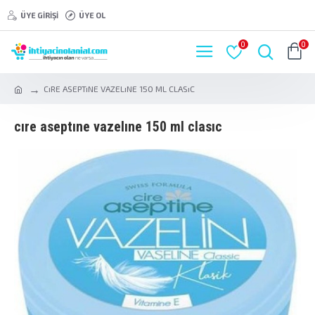
ÜYE GIRIŞI
ÜYE OL
0
0
CıRE ASEPTıNE VAZELıNE 150 ML CLASıC
cıre aseptıne vazelıne 150 ml clasıc