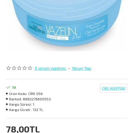
0 yorum yapılmış.
-
Yorum Yap
10
CİRE ASEPTİNE
Ürün Kodu:
CİRE 056
Barkod:
8682276600553
Kargo Süresi:
1
Kargo Ücreti :
132 TL
78,00TL