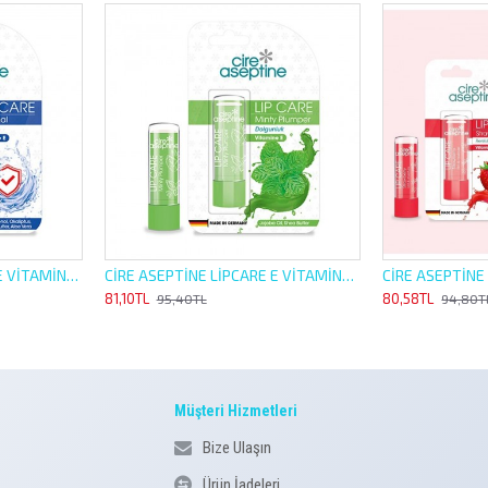
CİRE ASEPTİNE LİP CARE E VİTAMİNLİ 4,5G ORJİNAL NEMLENDİRİCİ
CİRE ASEPTİNE LİPCARE E VİTAMİNLİ 4,5G NANE DOLGUNLUK HİSSİ VEREN NEMLENDİRİCİ
81,10TL
80,58TL
95,40TL
94,80T
Müşteri Hizmetleri
Bize Ulaşın
Ürün İadeleri