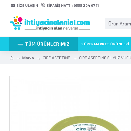
BIZE ULAŞIN
SIPARIŞ HATTI: 0555 204 07 11
TÜM ÜRÜNLERİMİZ
SÜPERMARKET ÜRÜNLERI
Marka
CİRE ASEPTİNE
CİRE ASEPTİNE EL YÜZ VÜC