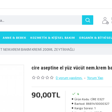
ANNE & BEBEK
KOZMETIK & KIŞISEL BAKIM
ORGANİK & BİTKİSE
ÜT NEM.KREM BAKIM KREMİ 200ML ZEYTİNYAĞLI
ci̇re asepti̇ne el yüz vücüt nem.krem b
0 yorum yapılmış.
-
Yorum Yap
90,00TL
4
Ürün Kodu:
CİRE 0327
Barkod:
8681410000327
Kargo Süresi:
1