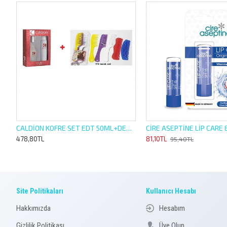
CALDİON KOFRE SET EDT 50ML+DEO 150ML + 5 Lİ TARAK SET
478,80TL
81,10TL
95,40TL
Site Politikaları
Kullanıcı Hesabı
Hakkımızda
Hesabım
Gizlilik Politikası
Üye Olun