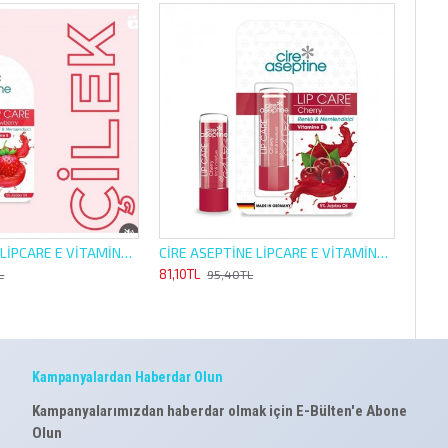
CİRE ASEPTİNE LİPCARE E VİTAMİNLİ 4,5G ÇİLEK RENKLİ NEMLENDİRİCİ
CİRE ASEPTİNE LİPCARE E VİTAMİNLİ 4,5G KİRAZ RENKLİ NEMLENDİRİCİ
81,10TL
L
95,40TL
Kampanyalardan Haberdar Olun
Kampanyalarımızdan haberdar olmak için E-Bülten'e Abone
Olun