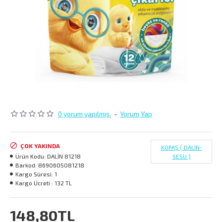
0 yorum yapılmış.
-
Yorum Yap
ÇOK YAKINDA
KOPAŞ ( DALİN-
Ürün Kodu:
DALİN 81218
SESU )
Barkod:
8690605081218
Kargo Süresi:
1
Kargo Ücreti :
132 TL
148,80TL