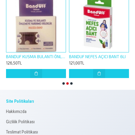
780223
BANDUF KUSMA BULANTI ÖNLEYİCİ BİLEKLİK 1 ÇİFT
BANDUF NEFES AÇICI BANT 6LI
126,50TL
121,00TL
1
Site Politikaları
Hakkımızda
Gizlilik Politikası
Teslimat Politikası