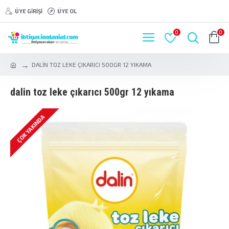
ÜYE GIRIŞI
ÜYE OL
0
0
DALİN TOZ LEKE ÇIKARICI 500GR 12 YIKAMA
dali̇n toz leke çikarici 500gr 12 yikama
ÇOK YAKINDA