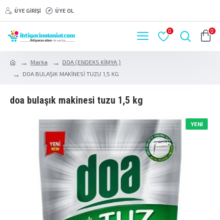
ÜYE GIRIŞI
ÜYE OL
0
0
Marka
DOA (ENDEKS KİMYA )
DOA BULAŞIK MAKİNESİ TUZU 1,5 KG
doa bulaşik maki̇nesi̇ tuzu 1,5 kg
YENI