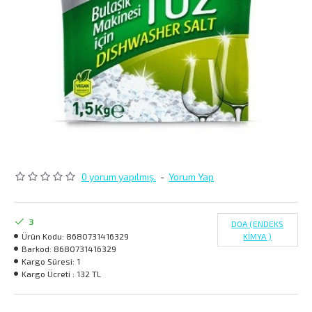
0 yorum yapılmış.
-
Yorum Yap
3
DOA (ENDEKS
Ürün Kodu:
8680731416329
KİMYA )
Barkod:
8680731416329
Kargo Süresi:
1
Kargo Ücreti :
132 TL