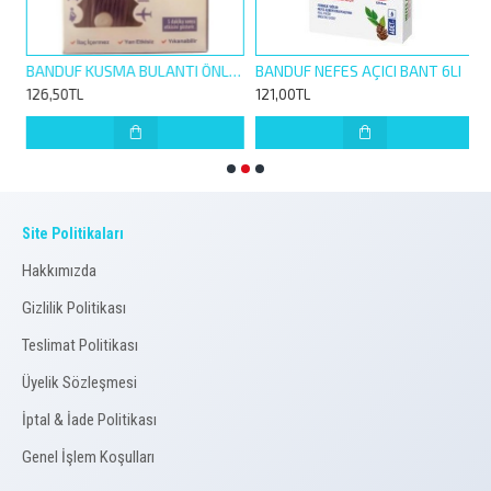
780223
BANDUF KUSMA BULANTI ÖNLEYİCİ BİLEKLİK 1 ÇİFT
BANDUF NEFES AÇICI BANT 6LI
126,50TL
121,00TL
1
Site Politikaları
Hakkımızda
Gizlilik Politikası
Teslimat Politikası
Üyelik Sözleşmesi
İptal & İade Politikası
Genel İşlem Koşulları