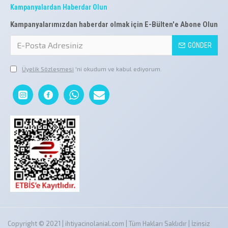
Kampanyalardan Haberdar Olun
Kampanyalarımızdan haberdar olmak için E-Bülten'e Abone Olun
GÖNDER
Üyelik Sözleşmesi
'ni okudum ve kabul ediyorum.
Copyright © 2021 | ihtiyacinolanial.com | Tüm Hakları Saklıdır | İzinsiz