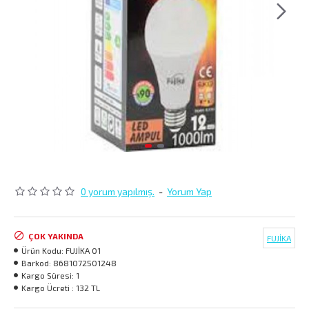
0 yorum yapılmış.
-
Yorum Yap
ÇOK YAKINDA
FUJİKA
Ürün Kodu:
FUJİKA 01
Barkod:
8681072501248
Kargo Süresi:
1
Kargo Ücreti :
132 TL