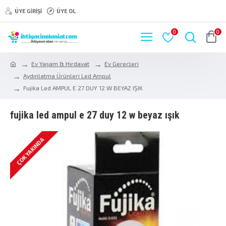
ÜYE GIRIŞI
ÜYE OL
0
0
Ev Yaşam & Hırdavat
Ev Gereçleri
Aydınlatma Ürünleri Led Ampul
Fujika Led AMPUL E 27 DUY 12 W BEYAZ IŞIK
fujika led ampul e 27 duy 12 w beyaz işik
ÇOK YAKINDA