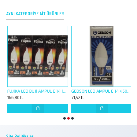
AYNI KATEGORIYE AIT ÜRÜNLER
 9 W BEYAZ IŞIK
FUJİKA LED BUJİ AMPUL E 14 İNCE DUY 5W 380LM 6400K 1*5 ADET
GEDSON LED AMPUL E 14 450L 5 W 6500K BEYAZ IŞIK
166,80TL
71,52TL
9
Site Politikaları