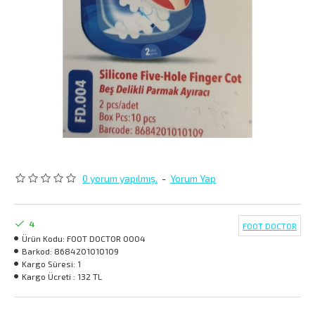
0 yorum yapılmış.
-
Yorum Yap
4
FOOT DOCTOR
Ürün Kodu:
FOOT DOCTOR 0004
Barkod:
8684201010109
Kargo Süresi:
1
Kargo Ücreti :
132 TL