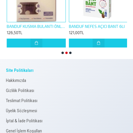
780223
BANDUF KUSMA BULANTI ÖNLEYİCİ BİLEKLİK 1 ÇİFT
BANDUF NEFES AÇICI BANT 6LI
126,50TL
121,00TL
1
Site Politikaları
Hakkımızda
Gizlilik Politikası
Teslimat Politikası
Üyelik Sözleşmesi
İptal & İade Politikası
Genel İşlem Koşulları