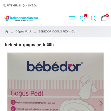
ÜYE GIRIŞI
ÜYE OL
0
0
Gögüs Pedi
BEBEDOR GÖĞÜS PEDİ 40LI
bebedor göğüs pedi̇ 40li