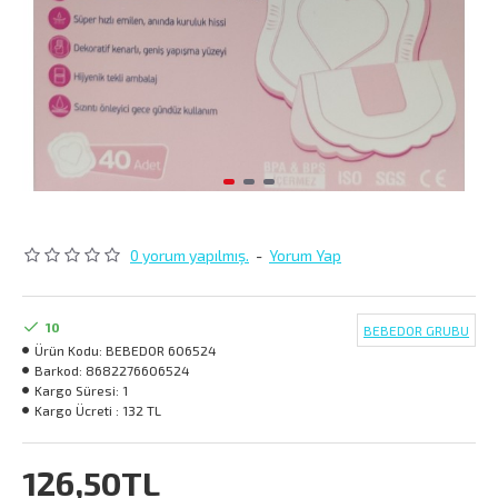
0 yorum yapılmış.
-
Yorum Yap
10
BEBEDOR GRUBU
Ürün Kodu:
BEBEDOR 606524
Barkod:
8682276606524
Kargo Süresi:
1
Kargo Ücreti :
132 TL
126,50TL