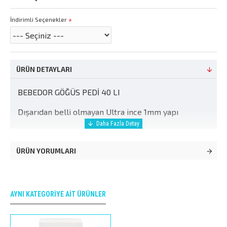
İndirimli Seçenekler
ÜRÜN DETAYLARI
BEBEDOR GÖĞÜS PEDİ 40 LI
Dışarıdan belli olmayan Ultra ince 1mm yapı
Yumuşak katmanlı cilt dostu ve nefes alır yüzey
Süper hızlı emilen anında kuruluk hissi
ÜRÜN YORUMLARI
Dekoratif kenarlı geniş yapışma yüzeyi
Hijyenik tekli ambalaj
AYNI KATEGORIYE AIT ÜRÜNLER
Sızıntı önleyici gece gündüz kullanım