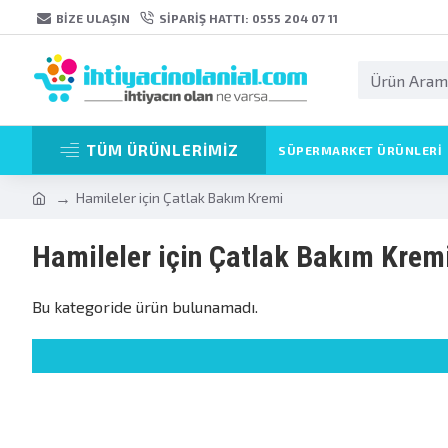
BIZE ULAŞIN
SIPARIŞ HATTI: 0555 204 07 11
TÜM ÜRÜNLERİMİZ
SÜPERMARKET ÜRÜNLERI
Hamileler için Çatlak Bakım Kremi
Hamileler için Çatlak Bakım Krem
Bu kategoride ürün bulunamadı.