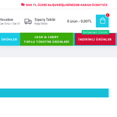
900 TL ÜZERI ALIŞVERIŞLERINIZDE KARGO ÜCRETSIZ
0
Hesabım
Sipariş Takibi
0 ürün - 0,00TL
Üye Girişi / Üye Ol
Kargo Takibi
Kampanyalı Ürünler
CASH & CARRY
L ÜRÜNLER
İNDIRIMLI ÜRÜNLER
TOPLU TÜKETIM ÜRÜNLERI