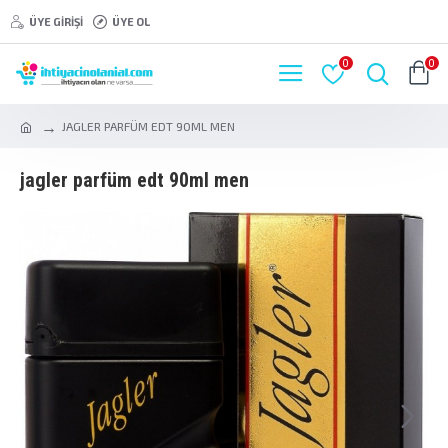
ÜYE GIRIŞI
ÜYE OL
0
0
JAGLER PARFÜM EDT 90ML MEN
jagler parfüm edt 90ml men