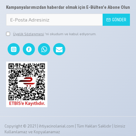
Kampanyalarımızdan haberdar olmak için E-Bülten'e Abone Olun
GÖNDER
Üyelik Sözleşmesi
'ni okudum ve kabul ediyorum.
Copyright © 2021 | ihtiyacinolanial.com | Tüm Hakları Saklıdır | İzinsiz
Kullanılamaz ve Kopyalanamaz