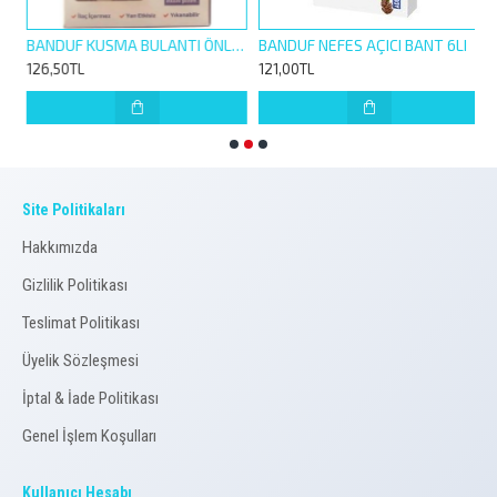
780223
BANDUF KUSMA BULANTI ÖNLEYİCİ BİLEKLİK 1 ÇİFT
BANDUF NEFES AÇICI BANT 6LI
126,50TL
121,00TL
1
Site Politikaları
Hakkımızda
Gizlilik Politikası
Teslimat Politikası
Üyelik Sözleşmesi
İptal & İade Politikası
Genel İşlem Koşulları
Kullanıcı Hesabı