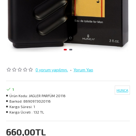
0 yorum yapılmış.
-
Yorum Yap
1
HUNCA
Ürün Kodu:
JAGLER PARFÜM 20116
Barkod:
8690973020116
Kargo Süresi:
1
Kargo Ücreti :
132 TL
660,00TL