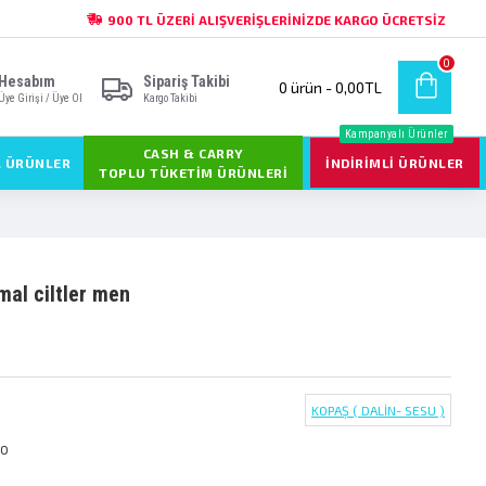
900 TL ÜZERI ALIŞVERIŞLERINIZDE KARGO ÜCRETSIZ
0
Hesabım
Sipariş Takibi
0 ürün - 0,00TL
Üye Girişi / Üye Ol
Kargo Takibi
Kampanyalı Ürünler
CASH & CARRY
L ÜRÜNLER
İNDIRIMLI ÜRÜNLER
TOPLU TÜKETIM ÜRÜNLERI
al ci̇ltler men
KOPAŞ ( DALİN- SESU )
60