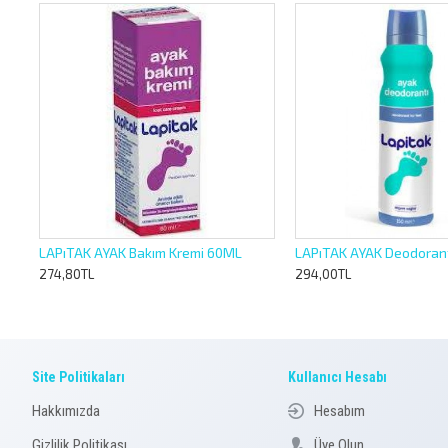
 ASEPTİNE EL YÜZ VÜCÜT NEM.KREM BAKIM KREMİ 200ML ZEYTİNYAĞLI
LAPıTAK AYAK Bakım Kremi 60ML
LAPıTAK AYAK Deodorant
274,80TL
294,00TL
Site Politikaları
Kullanıcı Hesabı
Hakkımızda
Hesabım
Gizlilik Politikası
Üye Olun