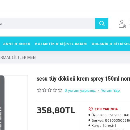
ANNE & BEBEK
KOZMETIK & KIŞISEL BAKIM
ORGANİK & BİTKİSE
ORMAL CİLTLER MEN
sesu tüy dökücü krem sprey 150ml norm
0 yorum yapılmış.
-
Yorum Yap
358,80TL
ÇOK YAKINDA
Ürün Kodu:
SESU 63160
Barkod:
86906050631
Kargo Süresi:
1