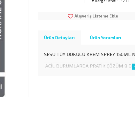
Kargo Ücreti :
132 TL
Alışveriş Listeme Ekle
Ürün Detayları
Ürün Yorumları
SESU TÜY DÖKÜCÜ KREM SPREY 150ML 
ACİL DURUMLARDA PRATİK ÇÖZÜM 8 DA