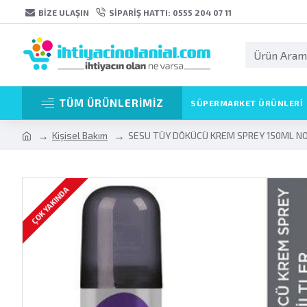
BIZE ULAŞIN
SIPARIŞ HATTI: 0555 204 07 11
TÜM ÜRÜNLERİMİZ
SÜPERMARKET ÜRÜNLERI
Kişisel Bakım
SESU TÜY DÖKÜCÜ KREM SPREY 150ML N
ÇOK YAKINDA