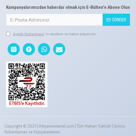
Kampanyalarımızdan haberdar olmak için E-Bülten'e Abone Olun
GÖNDER
Üyelik Sözleşmesi
'ni okudum ve kabul ediyorum.
Copyright © 2021 | ihtiyacinolanial.com | Tüm Hakları Saklıdır | İzinsiz
Kullanılamaz ve Kopyalanamaz