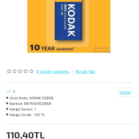
0 yorum yapılmış.
-
Yorum Yap
3
KODAK
Ürün Kodu:
KODAK 52858
Barkod:
887930952858
Kargo Süresi:
1
Kargo Ücreti :
132 TL
110,40TL