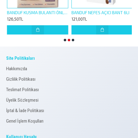
780223
BANDUF KUSMA BULANTI ÖNLEYİCİ BİLEKLİK 1 ÇİFT
BANDUF NEFES AÇICI BANT 6LI
126,50TL
121,00TL
1
Site Politikaları
Hakkımızda
Gizlilik Politikası
Teslimat Politikası
Üyelik Sözleşmesi
İptal & İade Politikası
Genel İşlem Koşulları
Kullanıcı Hesabı