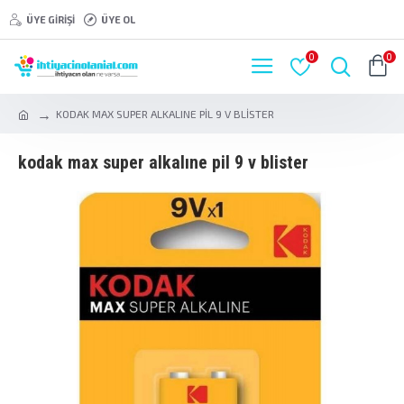
ÜYE GIRIŞI
ÜYE OL
0
0
KODAK MAX SUPER ALKALINE PİL 9 V BLİSTER
kodak max super alkaline pi̇l 9 v bli̇ster