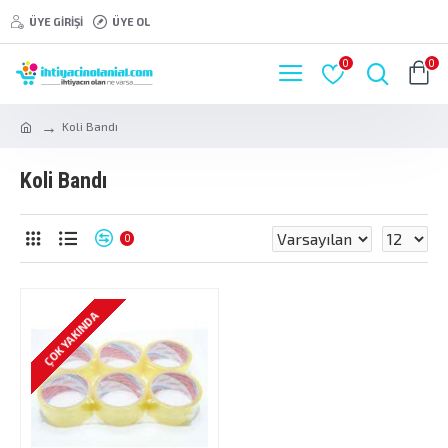
ÜYE GIRIŞI
ÜYE OL
0
0
Koli Bandı
Koli Bandı
0
ÇOK YAKINDA