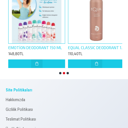
E DEODORANT 150ML BAYAN
EMOTİON DEODORANT 150 ML
EQUAL CLASSIC DEODORANT 150ML FOR WOMEN
148,80TL
110,40TL
1
Site Politikaları
Hakkımızda
Gizlilik Politikası
Teslimat Politikası