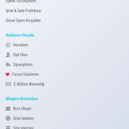
Üyelik Sözleşmesi
İptal & İade Politikası
Genel İşlem Koşulları
Kullanıcı Hesabı
Hesabım
Üye Olun
Siparişlerim
Favori Ürünlerim
E-Bülten Aboneliği
Müşteri Hizmetleri
Bize Ulaşın
Ürün İadeleri
Site Haritası