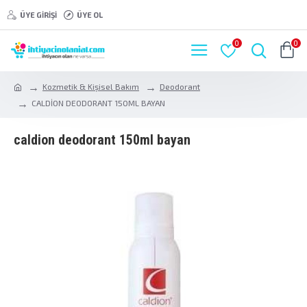
ÜYE GIRIŞI
ÜYE OL
0
0
Kozmetik & Kişisel Bakım
Deodorant
CALDİON DEODORANT 150ML BAYAN
caldi̇on deodorant 150ml bayan