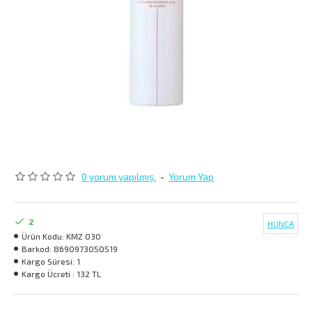
0 yorum yapılmış.
-
Yorum Yap
2
HUNCA
Ürün Kodu:
KMZ 030
Barkod:
8690973050519
Kargo Süresi:
1
Kargo Ücreti :
132 TL