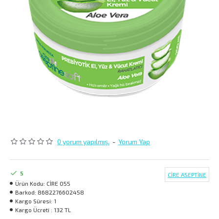
0 yorum yapılmış.
-
Yorum Yap
5
CİRE ASEPTİNE
Ürün Kodu:
CİRE 055
Barkod:
8682276602458
Kargo Süresi:
1
Kargo Ücreti :
132 TL