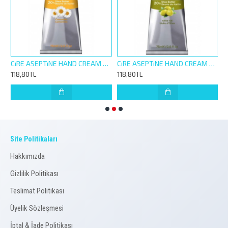
Yüz Kremi 30ml Çiçek Özlü 1*24 Adet
CıRE ASEPTıNE HAND CREAM SHEA BUTTER 75ML PAPATYA
CıRE ASEPTıNE HAND CREAM SHEA BUTTER 75ML Z.YAĞLI
118,80TL
118,80TL
5
Site Politikaları
Hakkımızda
Gizlilik Politikası
Teslimat Politikası
Üyelik Sözleşmesi
İptal & İade Politikası