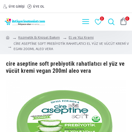
ÜYE GIRIŞI
ÜYE OL
0
0
Kozmetik & Kişisel Bakım
El ve Yüz Kremi
CİRE ASEPTİNE SOFT PREBİYOTİK RAHATLATICI EL YÜZ VE VÜCÜT KREMİ V
EGAN 200ML ALEO VERA
ci̇re asepti̇ne soft prebi̇yoti̇k rahatlatici el yüz ve
vücüt kremi̇ vegan 200ml aleo vera