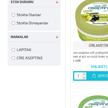
STOK DURUMU
Stokta Olanlar
Stokta Olmayanlar
MARKALAR
CİRE ASEPTİ
LAPİTAK
ci̇re asepti̇ne soft prebi̇yot
nem el yüz ve vücüt kremi̇ 
CİRE ASEPTİNE
z.yağli
106,80TL
SEPETE