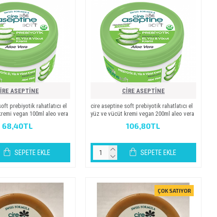
İRE ASEPTİNE
CİRE ASEPTİNE
soft prebi̇yoti̇k rahatlatici el
ci̇re asepti̇ne soft prebi̇yoti̇k rahatlatici el
kremi̇ vegan 100ml aleo vera
yüz ve vücüt kremi̇ vegan 200ml aleo vera
68,40TL
106,80TL
SEPETE EKLE
SEPETE EKLE
ÇOK SATIYOR