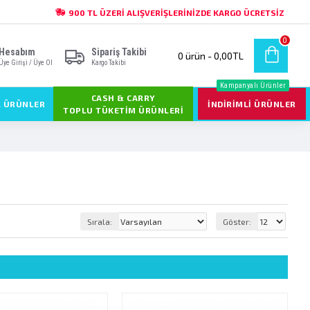
900 TL ÜZERI ALIŞVERIŞLERINIZDE KARGO ÜCRETSIZ
0
Hesabım
Sipariş Takibi
0 ürün - 0,00TL
Üye Girişi / Üye Ol
Kargo Takibi
Kampanyalı Ürünler
CASH & CARRY
L ÜRÜNLER
İNDIRIMLI ÜRÜNLER
TOPLU TÜKETIM ÜRÜNLERI
Sırala:
Göster: