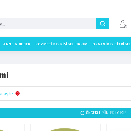
ANNE & BEBEK
KOZMETIK & KIŞISEL BAKIM
ORGANİK & BİTKİSE
emi
ılaştır
0
ÖNCEKI ÜRÜNLERI YÜKLE