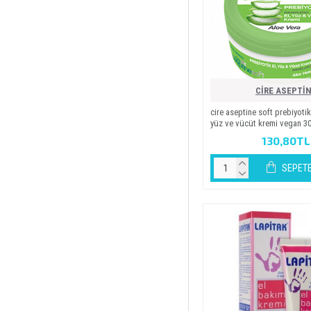
CİRE ASEPTİ
ci̇re asepti̇ne soft prebi̇yoti̇
yüz ve vücüt kremi̇ vegan 3
130,80TL
SEPETE