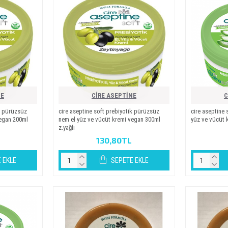
NE
CİRE ASEPTİNE
C
i̇k pürüzsüz
ci̇re asepti̇ne soft prebi̇yoti̇k pürüzsüz
ci̇re asepti̇ne 
vegan 200ml
nem el yüz ve vücüt kremi̇ vegan 300ml
yüz ve vücüt 
z.yağli
130,80TL
 EKLE
SEPETE EKLE