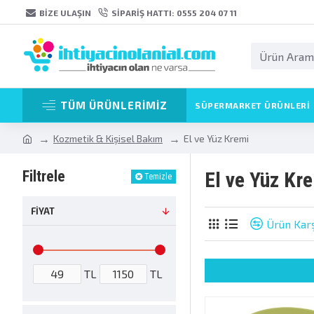
BIZE ULAŞIN
SIPARIŞ HATTI: 0555 204 07 11
TÜM ÜRÜNLERİMİZ
SÜPERMARKET ÜRÜNLERI
Kozmetik & Kişisel Bakım
El ve Yüz Kremi
Filtrele
El ve Yüz Kr
Temizle
FIYAT
Ürün Karş
TL
TL