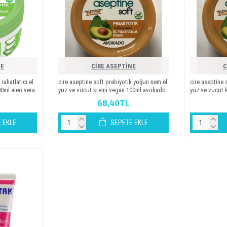
NE
CİRE ASEPTİNE
C
k rahatlatici el
ci̇re asepti̇ne soft prebi̇yoti̇k yoğun nem el
ci̇re asepti̇ne
00ml aleo vera
yüz ve vücüt kremi̇ vegan 100ml avokado
yüz ve vücüt 
68,40TL
 EKLE
SEPETE EKLE