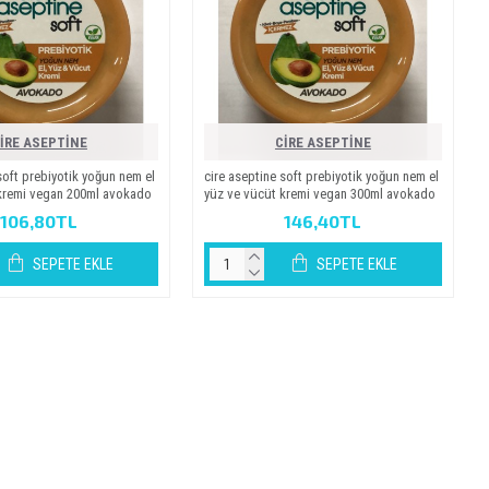
İRE ASEPTİNE
CİRE ASEPTİNE
 soft prebi̇yoti̇k yoğun nem el
ci̇re asepti̇ne soft prebi̇yoti̇k yoğun nem el
kremi̇ vegan 200ml avokado
yüz ve vücüt kremi̇ vegan 300ml avokado
106,80TL
146,40TL
SEPETE EKLE
SEPETE EKLE