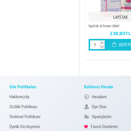
LAPİTAK
lapi̇tak el kremi̇ 60ml
238,80T
SEPETE
Site Politikaları
Kullanıcı Hesabı
Hakkımızda
Hesabım
Gizlilik Politikası
Üye Olun
Teslimat Politikası
Siparişlerim
Üyelik Sözleşmesi
Favori Ürünlerim