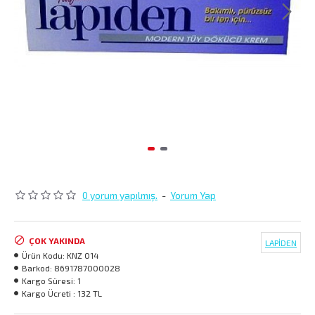
0 yorum yapılmış.
-
Yorum Yap
ÇOK YAKINDA
LAPİDEN
Ürün Kodu:
KNZ 014
Barkod:
8691787000028
Kargo Süresi:
1
Kargo Ücreti :
132 TL