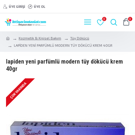
ÜYE GIRIŞI
ÜYE OL
0
0
Kozmetik & Kişisel Bakım
Tüy Dökücü
LAPİDEN YENİ PARFÜMLÜ MODERN TÜY DÖKÜCÜ KREM 40GR
lapi̇den yeni̇ parfümlü modern tüy dökücü krem
40gr
ÇOK YAKINDA