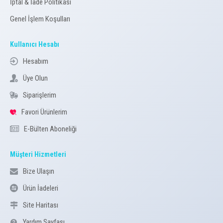
İptal & İade Politikası
Genel İşlem Koşulları
Kullanıcı Hesabı
Hesabım
Üye Olun
Siparişlerim
Favori Ürünlerim
E-Bülten Aboneliği
Müşteri Hizmetleri
Bize Ulaşın
Ürün İadeleri
Site Haritası
Yardım Sayfası