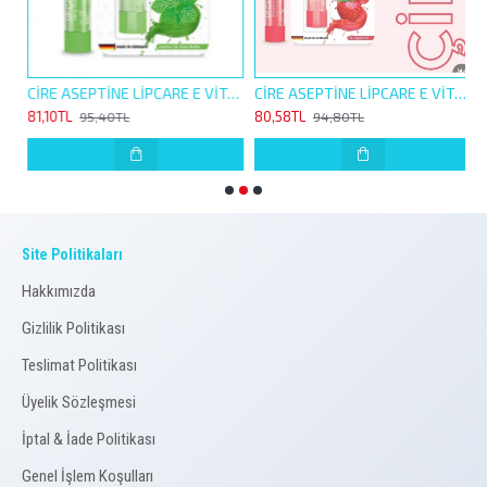
da kullanılabilir. Daha iyi bir etki için Lapitak Ayak Koku
Önleyici Krem ile birlikte kullanılması tavsiye edilir.
İNE LİP CARE E VİTAMİNLİ 4,5G ORJİNAL NEMLENDİRİCİ
CİRE ASEPTİNE LİPCARE E VİTAMİNLİ 4,5G NANE DOLGUNLUK HİSSİ VEREN NEMLENDİRİCİ
CİRE ASEPTİNE LİPCARE E VİTAMİNLİ 4,5G ÇİLEK RENKLİ NEMLENDİRİCİ
81,10TL
80,58TL
8
95,40TL
94,80TL
Site Politikaları
Hakkımızda
Gizlilik Politikası
Teslimat Politikası
Üyelik Sözleşmesi
İptal & İade Politikası
Genel İşlem Koşulları