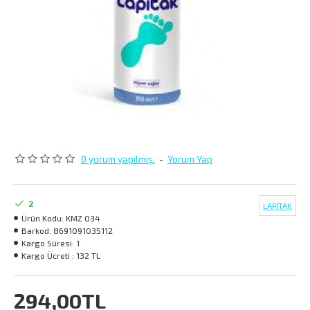
0 yorum yapılmış.
-
Yorum Yap
2
LAPİTAK
Ürün Kodu:
KMZ 034
Barkod:
8691091035112
Kargo Süresi:
1
Kargo Ücreti :
132 TL
294,00TL