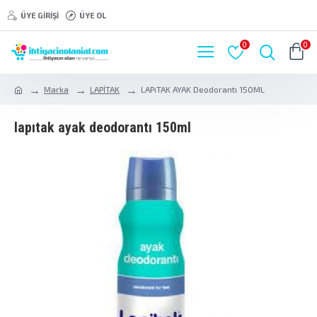
ÜYE GIRIŞI
ÜYE OL
0
0
Marka
LAPİTAK
LAPıTAK AYAK Deodorantı 150ML
lapıtak ayak deodorantı 150ml