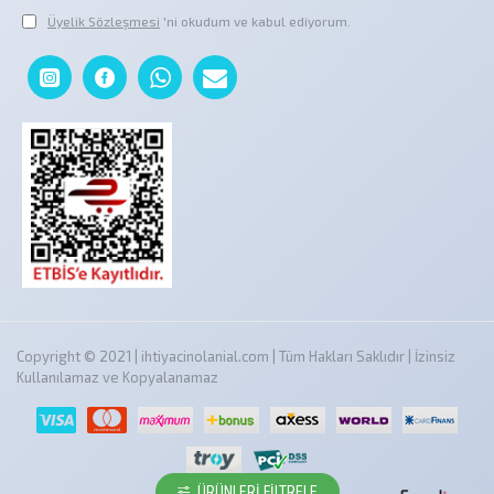
Üyelik Sözleşmesi
'ni okudum ve kabul ediyorum.
Copyright © 2021 | ihtiyacinolanial.com | Tüm Hakları Saklıdır | İzinsiz
Kullanılamaz ve Kopyalanamaz
ÜRÜNLERI FILTRELE