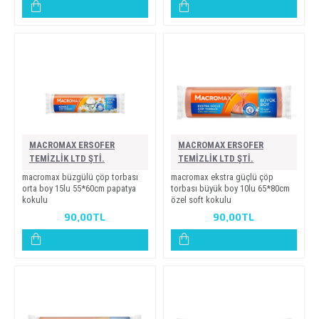
MACROMAX ERSOFER
MACROMAX ERSOFER
TEMİZLİK LTD ŞTİ.
TEMİZLİK LTD ŞTİ.
macromax büzgülü çöp torbasi
macromax ekstra güçlü çöp
orta boy 15lu 55*60cm papatya
torbasi büyük boy 10lu 65*80cm
kokulu
özel soft kokulu
90,00TL
90,00TL