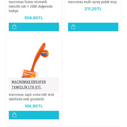
macromax faster otomati̇k
macromax multi̇ sprey yedek mop
temi̇zli̇k seti̇ + 200tl değeri̇nde
211,20TL
hedi̇ye
958,80TL
MACROMAX ERSOFER
TEMİZLİK LTD ŞTİ.
macromax sapli ovma telli̇ stok
dahi̇li̇nde renk gönderi̇li̇r.
106,80TL