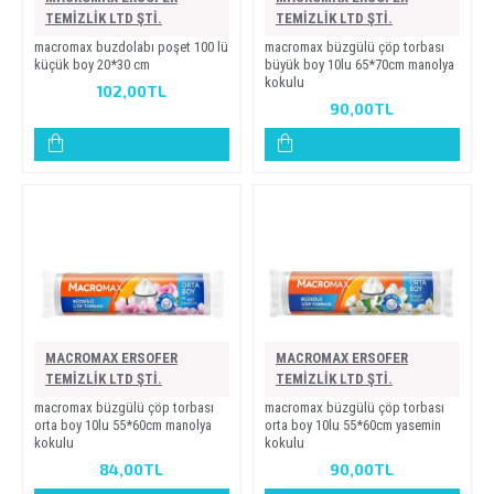
TEMİZLİK LTD ŞTİ.
TEMİZLİK LTD ŞTİ.
macromax buzdolabi poşet 100 lü
macromax büzgülü çöp torbasi
küçük boy 20*30 cm
büyük boy 10lu 65*70cm manolya
kokulu
102,00TL
90,00TL
MACROMAX ERSOFER
MACROMAX ERSOFER
TEMİZLİK LTD ŞTİ.
TEMİZLİK LTD ŞTİ.
macromax büzgülü çöp torbasi
macromax büzgülü çöp torbasi
orta boy 10lu 55*60cm manolya
orta boy 10lu 55*60cm yasemi̇n
kokulu
kokulu
84,00TL
90,00TL