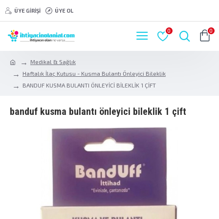
ÜYE GIRIŞI
ÜYE OL
0
0
Medikal & Sağlık
Haftalık İlaç Kutusu - Kusma Bulantı Önleyici Bileklik
BANDUF KUSMA BULANTI ÖNLEYİCİ BİLEKLİK 1 ÇİFT
banduf kusma bulanti önleyi̇ci̇ bi̇lekli̇k 1 çi̇ft