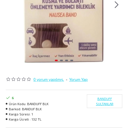
0 yorum yapılmış.
-
Yorum Yap
6
BANDUFF
Ürün Kodu:
BANDUFF BLK
SULTANLAR
Barkod:
BANDUF BLK
Kargo Süresi:
1
Kargo Ücreti :
132 TL