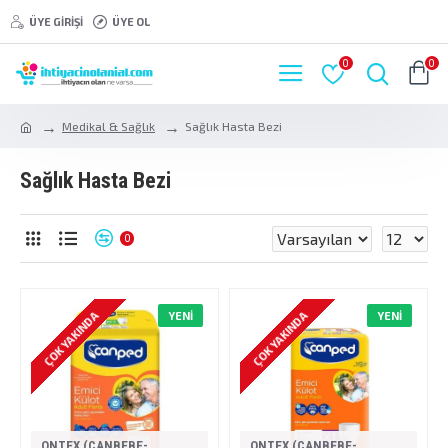
ÜYE GIRIŞI
ÜYE OL
0
0
Medikal & Sağlık
Sağlık Hasta Bezi
Sağlık Hasta Bezi
0
ÇOK YAKINDA
ÇOK YAKINDA
YENI
YENI
ONTEX (CANBEBE-
ONTEX (CANBEBE-