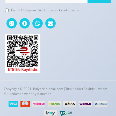
Üyelik Sözleşmesi
'ni okudum ve kabul ediyorum.
Copyright © 2021 | ihtiyacinolanial.com | Tüm Hakları Saklıdır | İzinsiz
Kullanılamaz ve Kopyalanamaz