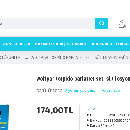
ANNE & BEBEK
KOZMETIK & KIŞISEL BAKIM
ORGANİK & BİTKİSE
CI ÜRÜNLERİ
WOLFPAR TORPİDO PARLATICI SETİ SÜT LOSYON +SÜNG
wolfpar torpi̇do parlatici seti̇ süt losy
0 yorum yapılmış.
-
Yorum Yap
174,00TL
2
Ürün Kodu:
WOLFPAR 80
Barkod:
869990598018
Kargo Süresi:
1