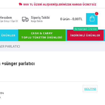
900 TL ÜZERI ALIŞVERIŞLERINIZDE KARGO ÜCRETSIZ
0
Hesabım
Sipariş Takibi
0 ürün - 0,00TL
Üye Girişi / Üye Ol
Kargo Takibi
Kampanyalı Ürünler
CASH & CARRY
L ÜRÜNLER
İNDIRIMLI ÜRÜNLER
TOPLU TÜKETIM ÜRÜNLERI
ER PARLATICI
on +sünger parlatici
WOLFPAR
184
4