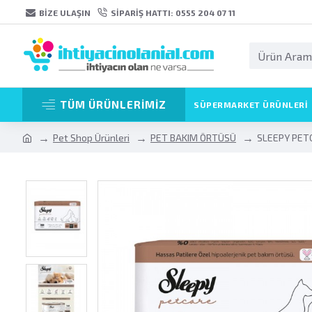
BIZE ULAŞIN
SIPARIŞ HATTI: 0555 204 07 11
TÜM ÜRÜNLERİMİZ
SÜPERMARKET ÜRÜNLERI
Pet Shop Ürünleri
PET BAKIM ÖRTÜSÜ
SLEEPY PET