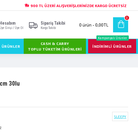
900 TL ÜZERI ALIŞVERIŞLERINIZDE KARGO ÜCRETSIZ
0
Hesabım
Sipariş Takibi
0 ürün - 0,00TL
Üye Girişi / Üye Ol
Kargo Takibi
Kampanyalı Ürünler
CASH & CARRY
L ÜRÜNLER
İNDIRIMLI ÜRÜNLER
TOPLU TÜKETIM ÜRÜNLERI
0cm 30lu
SLEEPY
2