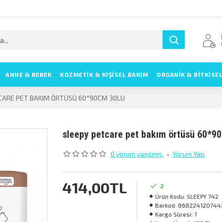
ANNE & BEBEK
KOZMETIK & KIŞISEL BAKIM
ORGANİK & BİTKİSE
CARE PET BAKIM ÖRTÜSÜ 60*90CM 30LU
sleepy petcare pet bakim örtüsü 60*9
0 yorum yapılmış.
-
Yorum Yap
414,00TL
2
Ürün Kodu:
SLEEPY 742
Barkod:
868224120744
Kargo Süresi:
1